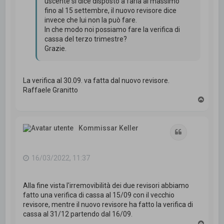
uscente si dice disposto a farla al massimo
fino al 15 settembre, il nuovo revisore dice
invece che lui non la può fare.
In che modo noi possiamo fare la verifica di
cassa del terzo trimestre?
Grazie.
La verifica al 30.09. va fatta dal nuovo revisore.
Raffaele Granitto
T
o
p
Kommissar Keller
Cita
16/03/2022, 11:37
Alla fine vista l'irremovibilità dei due revisori abbiamo
fatto una verifica di cassa al 15/09 con il vecchio
revisore, mentre il nuovo revisore ha fatto la verifica di
cassa al 31/12 partendo dal 16/09.
T