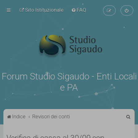
Sito Istituzionale
FAQ
Forum Studio Sigaudo - Enti Locali
e PA
C
Indice
Revisori dei conti
e
r