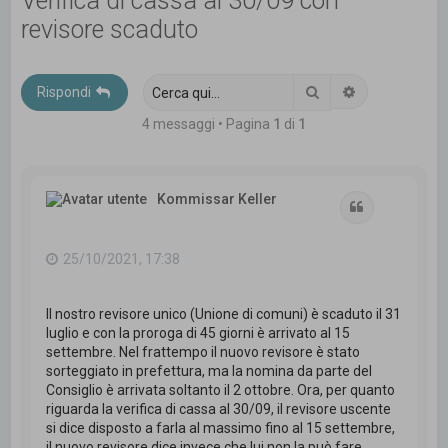
Verifica di cassa al 30/09 con
c
revisore scaduto
a
Cerca
Ricerca avanz
Rispondi
4 messaggi • Pagina
1
di
1
Kommissar Keller
Cita
25/10/2021, 17:38
Il nostro revisore unico (Unione di comuni) è scaduto il 31
luglio e con la proroga di 45 giorni è arrivato al 15
settembre. Nel frattempo il nuovo revisore è stato
sorteggiato in prefettura, ma la nomina da parte del
Consiglio è arrivata soltanto il 2 ottobre. Ora, per quanto
riguarda la verifica di cassa al 30/09, il revisore uscente
si dice disposto a farla al massimo fino al 15 settembre,
il nuovo revisore dice invece che lui non la può fare.