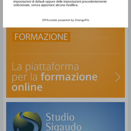
impostazioni di default oppure delle impostazioni precedentemente
selezionate, senza apportare alcuna modifica.
OPXcookie
powered by
OrangePix