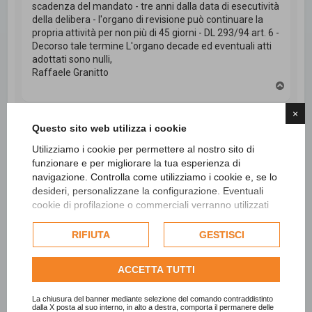
scadenza del mandato - tre anni dalla data di esecutività
della delibera - l'organo di revisione può continuare la
propria attività per non più di 45 giorni - DL 293/94 art. 6 -
Decorso tale termine L'organo decade ed eventuali atti
adottati sono nulli,
Raffaele Granitto
T
o
p
×
Questo sito web utilizza i cookie
Rispondi
Utilizziamo i cookie per permettere al nostro sito di
funzionare e per migliorare la tua esperienza di
4 messaggi • Pagina
1
di
1
navigazione. Controlla come utilizziamo i cookie e, se lo
desideri, personalizzane la configurazione. Eventuali
cookie di profilazione o commerciali verranno utilizzati
Vai a
esclusivamente previa acquisizione del consenso
dell'utente e, se consentito, potrebbero essere utilizzati
RIFIUTA
GESTISCI
per personalizzare gli annunci pubblicitari. Per ulteriori
Cerca
Ricerca avanzata
informazioni su come Google utilizza i dati raccolti,
ACCETTA TUTTI
consulta la
politica sulla privacy di Google
.
Consulta l'informativa cookie completa.
La chiusura del banner mediante selezione del comando contraddistinto
dalla X posta al suo interno, in alto a destra, comporta il permanere delle