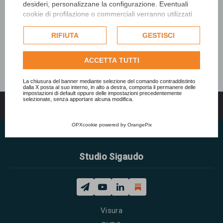
desideri, personalizzane la configurazione. Eventuali
cookie di profilazione o commerciali verranno utilizzati
esclusivamente previa acquisizione del consenso
dell'utente e, se consentito, potrebbero essere utilizzati
RIFIUTA
GESTISCI
per personalizzare gli annunci pubblicitari. Per ulteriori
informazioni su come Google utilizza i dati raccolti,
ACCETTA TUTTI
consulta la
politica sulla privacy di Google
.
Consulta l'informativa cookie completa.
La chiusura del banner mediante selezione del comando contraddistinto
dalla X posta al suo interno, in alto a destra, comporta il permanere delle
impostazioni di default oppure delle impostazioni precedentemente
selezionate, senza apportare alcuna modifica.
Indice
Tutti gli orari sono
UTC+02:00
OPXcookie
powered by
OrangePix
Studio Sigaudo
Visura