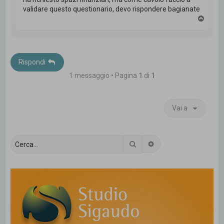
validare questo questionario, devo rispondere bagianate
T
o
p
Rispondi
1 messaggio • Pagina
1
di
1
Vai a
Cerca
Ricerca avanzata