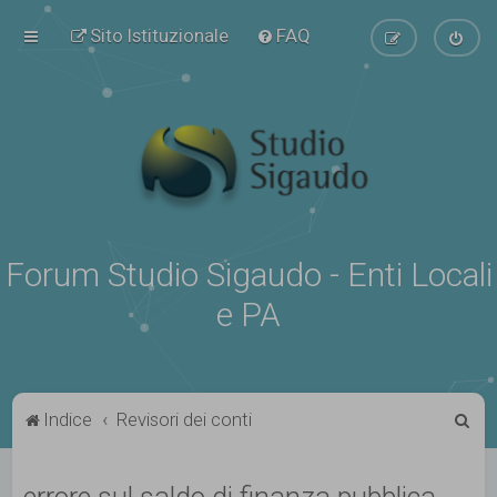
Sito Istituzionale
FAQ
Forum Studio Sigaudo - Enti Locali
e PA
C
Indice
Revisori dei conti
e
r