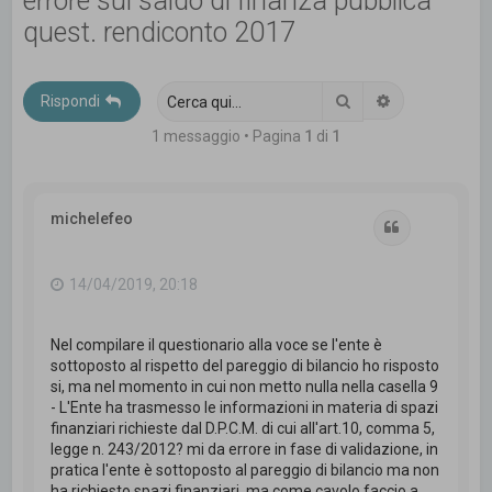
errore sul saldo di finanza pubblica
c
quest. rendiconto 2017
a
Cerca
Ricerca avanz
Rispondi
1 messaggio • Pagina
1
di
1
michelefeo
Cita
14/04/2019, 20:18
Nel compilare il questionario alla voce se l'ente è
sottoposto al rispetto del pareggio di bilancio ho risposto
si, ma nel momento in cui non metto nulla nella casella 9
- L'Ente ha trasmesso le informazioni in materia di spazi
finanziari richieste dal D.P.C.M. di cui all'art.10, comma 5,
legge n. 243/2012? mi da errore in fase di validazione, in
pratica l'ente è sottoposto al pareggio di bilancio ma non
ha richiesto spazi finanziari, ma come cavolo faccio a