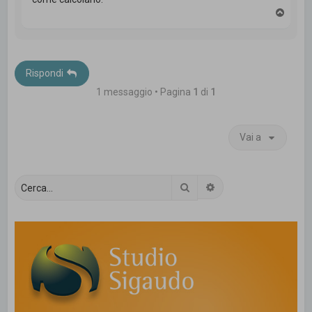
T
o
p
Rispondi
1 messaggio • Pagina
1
di
1
Vai a
Cerca
Ricerca avanzata