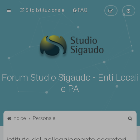
Sito Istituzionale
FAQ
Forum Studio Sigaudo - Enti Locali
e PA
C
Indice
Personale
e
r