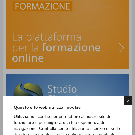
×
Questo sito web utilizza i cookie
Utilizziamo i cookie per permettere al nostro sito di
funzionare e per migliorare la tua esperienza di
navigazione. Controlla come utilizziamo i cookie e, se lo
desideri, personalizzane la configurazione. Eventuali