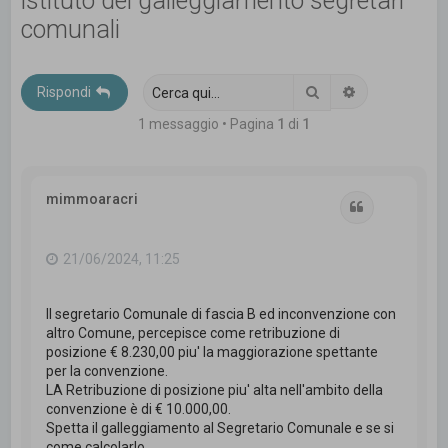
istituto del galleggiamento segretari
c
comunali
a
Cerca
Ricerca avanz
Rispondi
1 messaggio • Pagina
1
di
1
mimmoaracri
Cita
21/06/2024, 11:25
Il segretario Comunale di fascia B ed inconvenzione con
altro Comune, percepisce come retribuzione di
posizione € 8.230,00 piu' la maggiorazione spettante
per la convenzione.
LA Retribuzione di posizione piu' alta nell'ambito della
convenzione è di € 10.000,00.
Spetta il galleggiamento al Segretario Comunale e se si
come calcolarlo.