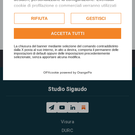
cookie di profilazione o commerciali verranno utilizzati
esclusivamente previa acquisizione del consenso
dell'utente e, se consentito, potrebbero essere utilizzati
RIFIUTA
GESTISCI
per personalizzare gli annunci pubblicitari. Per ulteriori
informazioni su come Google utilizza i dati raccolti,
ACCETTA TUTTI
consulta la
politica sulla privacy di Google
.
Consulta l'informativa cookie completa.
La chiusura del banner mediante selezione del comando contraddistinto
dalla X posta al suo interno, in alto a destra, comporta il permanere delle
impostazioni di default oppure delle impostazioni precedentemente
selezionate, senza apportare alcuna modifica.
Indice
Tutti gli orari sono
UTC+02:00
OPXcookie
powered by
OrangePix
Studio Sigaudo
Visura
DURC