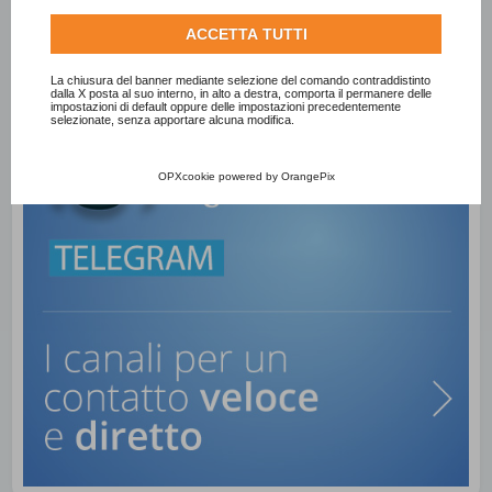
informazioni su come Google utilizza i dati raccolti,
ACCETTA TUTTI
consulta la
politica sulla privacy di Google
.
Consulta l'informativa cookie completa.
La chiusura del banner mediante selezione del comando contraddistinto
dalla X posta al suo interno, in alto a destra, comporta il permanere delle
impostazioni di default oppure delle impostazioni precedentemente
selezionate, senza apportare alcuna modifica.
OPXcookie
powered by
OrangePix