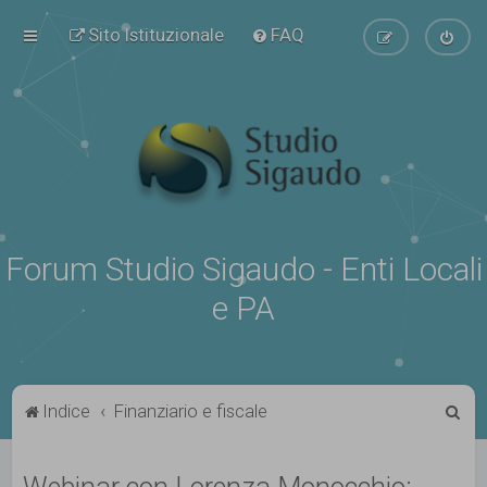
Sito Istituzionale
FAQ
Forum Studio Sigaudo - Enti Locali
e PA
C
Indice
Finanziario e fiscale
e
r