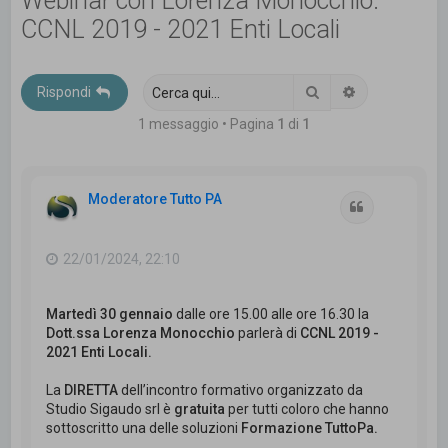
Webinar con Lorenza Monocchio:
c
CCNL 2019 - 2021 Enti Locali
a
Cerca
Ricerca avanz
Rispondi
1 messaggio • Pagina
1
di
1
Moderatore Tutto PA
Cita
22/01/2024, 22:10
Martedì 30 gennaio
dalle ore 15.00 alle ore 16.30 la
Dott.ssa Lorenza Monocchio
parlerà di
CCNL 2019 -
2021 Enti Locali.
La
DIRETTA
dell’incontro formativo organizzato da
Studio Sigaudo srl è
gratuita
per tutti coloro che hanno
sottoscritto una delle soluzioni
Formazione TuttoPa.