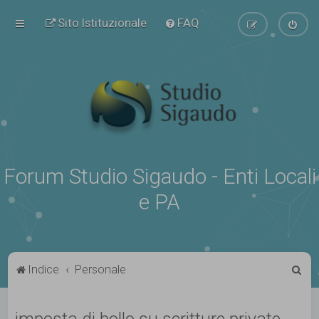
Sito Istituzionale
FAQ
Forum Studio Sigaudo - Enti Locali
e PA
C
Indice
Personale
e
r