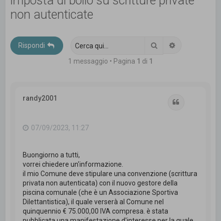
imposta di bollo su scritture private
c
non autenticate
a
Cerca
Ricerca avanz
Rispondi
1 messaggio • Pagina
1
di
1
randy2001
Cita
07/09/2023, 11:27
Buongiorno a tutti,
vorrei chiedere un'informazione.
il mio Comune deve stipulare una convenzione (scrittura
privata non autenticata) con il nuovo gestore della
piscina comunale (che è un Associazione Sportiva
Dilettantistica), il quale verserà al Comune nel
quinquennio € 75.000,00 IVA compresa. è stata
pubblicata una manifestazione d'interesse per la quale