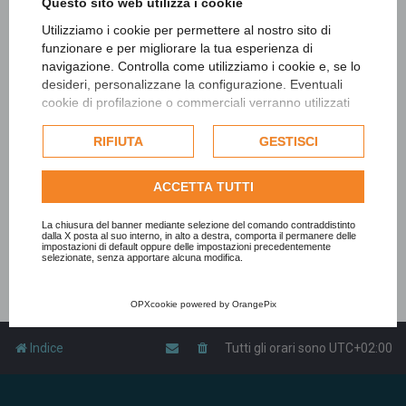
Questo sito web utilizza i cookie
Utilizziamo i cookie per permettere al nostro sito di
funzionare e per migliorare la tua esperienza di
navigazione. Controlla come utilizziamo i cookie e, se lo
desideri, personalizzane la configurazione. Eventuali
cookie di profilazione o commerciali verranno utilizzati
esclusivamente previa acquisizione del consenso
dell'utente e, se consentito, potrebbero essere utilizzati
RIFIUTA
GESTISCI
per personalizzare gli annunci pubblicitari. Per ulteriori
informazioni su come Google utilizza i dati raccolti,
ACCETTA TUTTI
consulta la
politica sulla privacy di Google
.
Consulta l'informativa cookie completa.
La chiusura del banner mediante selezione del comando contraddistinto
dalla X posta al suo interno, in alto a destra, comporta il permanere delle
impostazioni di default oppure delle impostazioni precedentemente
selezionate, senza apportare alcuna modifica.
OPXcookie
powered by
OrangePix
Indice
Tutti gli orari sono
UTC+02:00