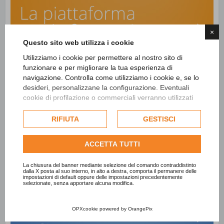
×
Questo sito web utilizza i cookie
Utilizziamo i cookie per permettere al nostro sito di
funzionare e per migliorare la tua esperienza di
navigazione. Controlla come utilizziamo i cookie e, se lo
desideri, personalizzane la configurazione. Eventuali
cookie di profilazione o commerciali verranno utilizzati
esclusivamente previa acquisizione del consenso
dell'utente e, se consentito, potrebbero essere utilizzati
RIFIUTA
GESTISCI
per personalizzare gli annunci pubblicitari. Per ulteriori
informazioni su come Google utilizza i dati raccolti,
ACCETTA TUTTI
consulta la
politica sulla privacy di Google
.
Consulta l'informativa cookie completa.
La chiusura del banner mediante selezione del comando contraddistinto
dalla X posta al suo interno, in alto a destra, comporta il permanere delle
impostazioni di default oppure delle impostazioni precedentemente
selezionate, senza apportare alcuna modifica.
OPXcookie
powered by
OrangePix