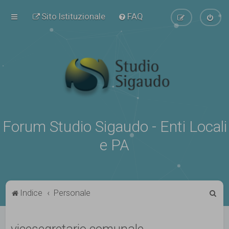
Sito Istituzionale
FAQ
Forum Studio Sigaudo - Enti Locali
e PA
C
Indice
Personale
e
r