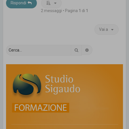
Rispondi
2 messaggi • Pagina
1
di
1
Vai a
Cerca
Ricerca avanzata