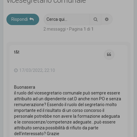
vicesegretario comunale
c
a
Cerca
Ricerca avanz
Rispondi
2 messaggi • Pagina
1
di
1
t&t
Cita
17/03/2022, 22:10
Buonasera
il ruolo del vicesegretario comunale può sempre essere
attribuito ad un dipendente cat.D anche non PO e senza
remunerazione? Essendo il ruolo del segretario molto
importante ed il risultato di un corso concorso il
personale potrebbe non avere la formazione adeguata
e le conoscenze/competenze adeguate...può essere
attribuito senza possibilità di rifiuto da parte
dell'interessato? Grazie