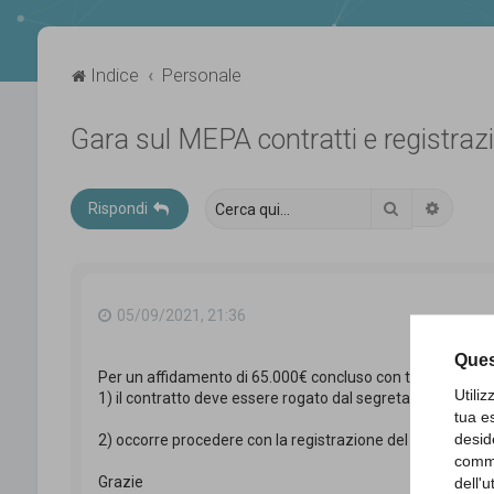
Indice
Personale
Gara sul MEPA contratti e registraz
Cerca
Ricerca
Rispondi
05/09/2021, 21:36
Ques
Per un affidamento di 65.000€ concluso con trattava dir
Utili
1) il contratto deve essere rogato dal segretario comunale
tua e
desid
2) occorre procedere con la registrazione del contratto (€
comme
Grazie
dell'