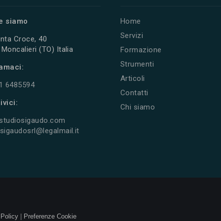
e siamo
Home
Servizi
nta Croce, 40
Moncalieri (TO) Italia
Formazione
Strumenti
amaci:
Articoli
11 6485594
Contatti
ivici:
Chi siamo
studiosigaudo.com
sigaudosrl@legalmail.it
 Policy
|
Preferenze Cookie