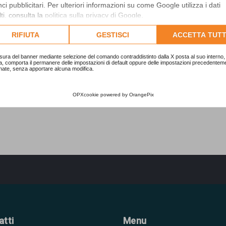
i pubblicitari. Per ulteriori informazioni su come Google utilizza i dati
ti, consulta la
politica sulla privacy di Google
.
lta l'informativa cookie completa.
RIFIUTA
GESTISCI
ACCETTA TUTT
1 messaggio • Pa
sura del banner mediante selezione del comando contraddistinto dalla X posta al suo interno, 
a, comporta il permanere delle impostazioni di default oppure delle impostazioni precedentem
nate, senza apportare alcuna modifica.
Vai 
OPXcookie
powered by
OrangePix
atti
Menu