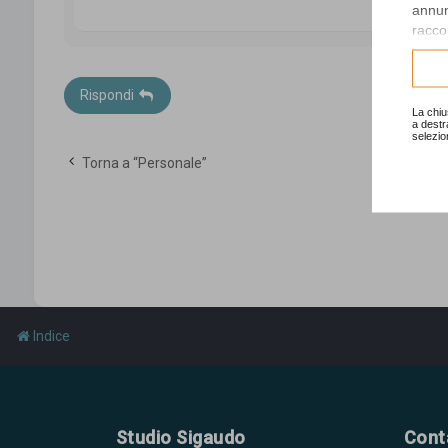
annunc
raccol
Consu
Rispondi
La chiu
a destr
selezio
Torna a “Personale”
Indice
Studio Sigaudo
Cont