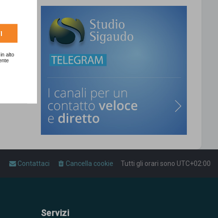
T
o
p
I
gina
1
di
1
in alto
ente
a
Contattaci
Cancella cookie
Tutti gli orari sono
UTC+02:00
Servizi