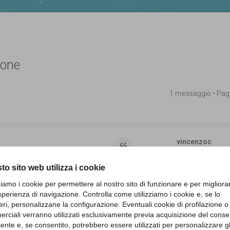
ione
1 messaggio • Pa
 avanzata
vincenzoc
Cita
Messaggi:
161
to sito web utilizza i cookie
etta sul MEPA, vi domando
zziamo i cookie per permettere al nostro sito di funzionare e per migliora
 o è sufficiente stipula sul MEPA?
sperienza di navigazione. Controlla come utilizziamo i cookie e, se lo
eri, personalizzane la configurazione. Eventuali cookie di profilazione o
200) più imposta di bollo (€45)?
rciali verranno utilizzati esclusivamente previa acquisizione del cons
utente e, se consentito, potrebbero essere utilizzati per personalizzare gl