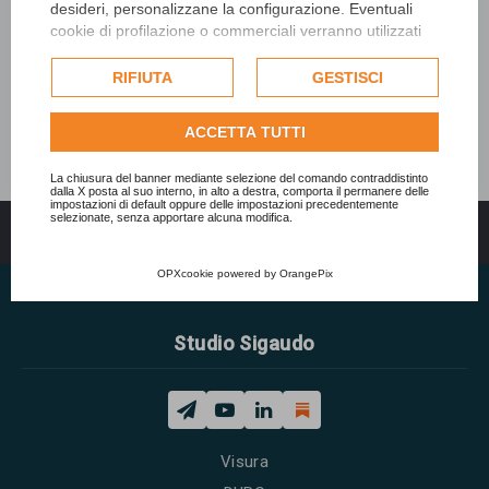
desideri, personalizzane la configurazione. Eventuali
cookie di profilazione o commerciali verranno utilizzati
esclusivamente previa acquisizione del consenso
dell'utente e, se consentito, potrebbero essere utilizzati
RIFIUTA
GESTISCI
per personalizzare gli annunci pubblicitari. Per ulteriori
informazioni su come Google utilizza i dati raccolti,
ACCETTA TUTTI
consulta la
politica sulla privacy di Google
.
Consulta l'informativa cookie completa.
La chiusura del banner mediante selezione del comando contraddistinto
dalla X posta al suo interno, in alto a destra, comporta il permanere delle
impostazioni di default oppure delle impostazioni precedentemente
selezionate, senza apportare alcuna modifica.
Indice
Tutti gli orari sono
UTC+02:00
OPXcookie
powered by
OrangePix
Studio Sigaudo
Visura