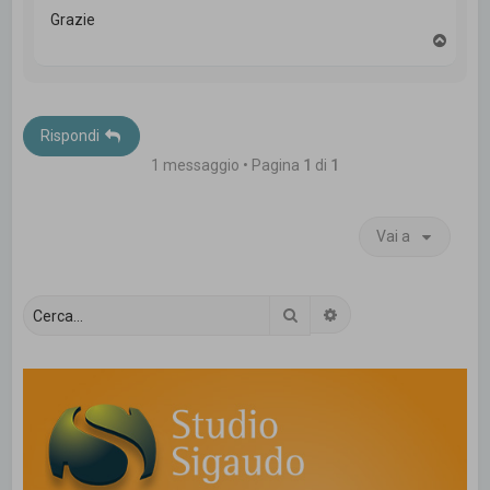
Grazie
T
o
p
Rispondi
1 messaggio • Pagina
1
di
1
Vai a
Cerca
Ricerca avanzata