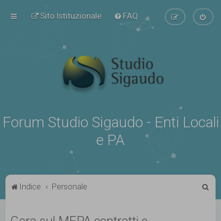
Sito Istituzionale
FAQ
Forum Studio Sigaudo - Enti Locali
e PA
C
Indice
Personale
e
r