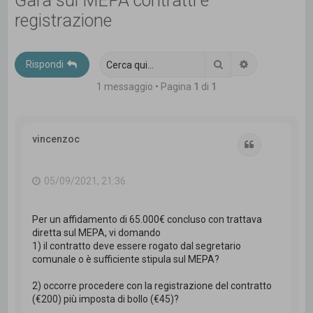
Gara sul MEPA contratti e
c
registrazione
a
Cerca
Ricerca avanz
Rispondi
1 messaggio • Pagina
1
di
1
vincenzoc
Cita
05/09/2021, 21:36
Per un affidamento di 65.000€ concluso con trattava
diretta sul MEPA, vi domando
1) il contratto deve essere rogato dal segretario
comunale o è sufficiente stipula sul MEPA?
2) occorre procedere con la registrazione del contratto
(€200) più imposta di bollo (€45)?