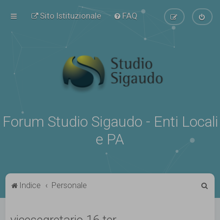
Sito Istituzionale
FAQ
Forum Studio Sigaudo - Enti Locali
e PA
C
Indice
Personale
e
r