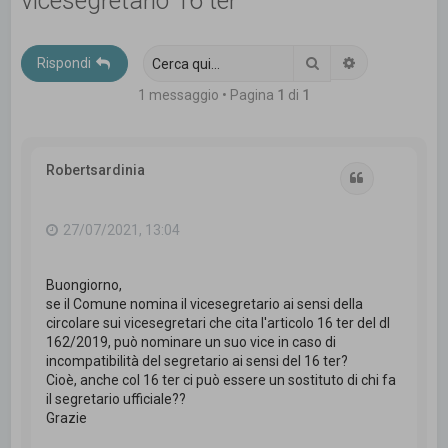
vicesegretario 16 ter
c
a
Cerca
Ricerca avanz
Rispondi
1 messaggio • Pagina
1
di
1
Robertsardinia
Cita
27/07/2021, 13:04
Buongiorno,
se il Comune nomina il vicesegretario ai sensi della
circolare sui vicesegretari che cita l'articolo 16 ter del dl
162/2019, può nominare un suo vice in caso di
incompatibilità del segretario ai sensi del 16 ter?
Cioè, anche col 16 ter ci può essere un sostituto di chi fa
il segretario ufficiale??
Grazie