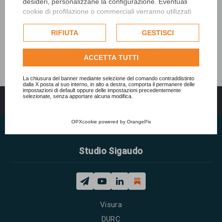
desideri, personalizzane la configurazione. Eventuali
cookie di profilazione o commerciali verranno utilizzati
esclusivamente previa acquisizione del consenso
dell'utente e, se consentito, potrebbero essere utilizzati
RIFIUTA
GESTISCI
per personalizzare gli annunci pubblicitari. Per ulteriori
informazioni su come Google utilizza i dati raccolti,
ACCETTA TUTTI
consulta la
politica sulla privacy di Google
.
Consulta l'informativa cookie completa.
La chiusura del banner mediante selezione del comando contraddistinto
dalla X posta al suo interno, in alto a destra, comporta il permanere delle
impostazioni di default oppure delle impostazioni precedentemente
selezionate, senza apportare alcuna modifica.
Indice
Tutti gli orari sono
UTC+02:00
OPXcookie
powered by
OrangePix
Studio Sigaudo
Visura
DURC