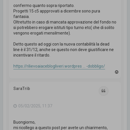
confermo quanto sopra riportato.
Progetti 15 c5 appprovati a dicembre sono pura
fantasia.
Oltretutto in caso di mancata approvazione del fondo no
si potrebbero erogare istituti tipo turno etc( che di solito
vengono erogati mensilmente).
Detto questo ad oggi con la nuova contabilità la dead
line è il 31/12, anche se questo non deve giustificare ne
incentivare il ritardo.
https://rilievoaiaceblogliveri.wordpres ... -dobbligo/
T
o
p
SaraTrib
Cita
05/02/2025, 11:37
Buongiorno,
mi ricollego a questo post per avete un chiarimento,