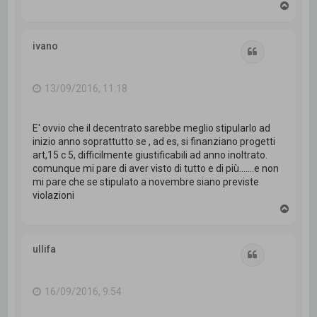
T
o
p
ivano
Cita
13/09/2016, 11:18
E' ovvio che il decentrato sarebbe meglio stipularlo ad
inizio anno soprattutto se , ad es, si finanziano progetti
art,15 c 5, difficilmente giustificabili ad anno inoltrato.
comunque mi pare di aver visto di tutto e di più.......e non
mi pare che se stipulato a novembre siano previste
violazioni
T
o
p
ullifa
Cita
16/09/2016, 9:54