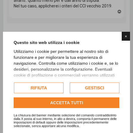
avanti.. quanto meno per e dall'anno di stipula.
Nel tuo caso, applicherei i criteri del CCI vecchio 2019.
T
o
p
×
Rispondi
Questo sito web utilizza i cookie
5 messaggi • Pagina
1
di
1
Utilizziamo i cookie per permettere al nostro sito di
funzionare e per migliorare la tua esperienza di
navigazione. Controlla come utilizziamo i cookie e, se lo
Vai a
desideri, personalizzane la configurazione. Eventuali
cookie di profilazione o commerciali verranno utilizzati
esclusivamente previa acquisizione del consenso
Cerca
Ricerca avanzata
dell'utente e, se consentito, potrebbero essere utilizzati
RIFIUTA
GESTISCI
per personalizzare gli annunci pubblicitari. Per ulteriori
informazioni su come Google utilizza i dati raccolti,
ACCETTA TUTTI
consulta la
politica sulla privacy di Google
.
Consulta l'informativa cookie completa.
La chiusura del banner mediante selezione del comando contraddistinto
dalla X posta al suo interno, in alto a destra, comporta il permanere delle
impostazioni di default oppure delle impostazioni precedentemente
selezionate, senza apportare alcuna modifica.