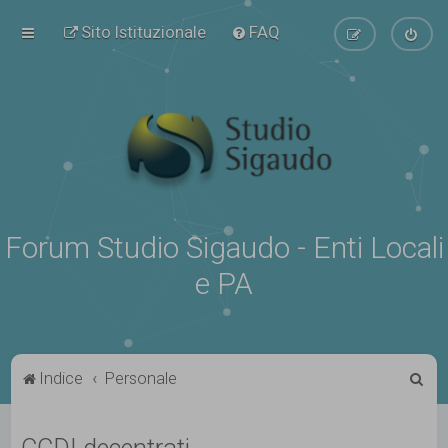
Sito Istituzionale
FAQ
Forum Studio Sigaudo - Enti Locali
e PA
C
Indice
Personale
e
r