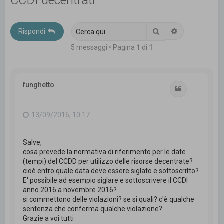
CCDI decentrati
c
a
Cerca
Ricerca avanz
Rispondi
5 messaggi • Pagina
1
di
1
funghetto
Cita
13/09/2016, 10:17
Salve,
cosa prevede la normativa di riferimento per le date
(tempi) del CCDD per utilizzo delle risorse decentrate?
cioè entro quale data deve essere siglato e sottoscritto?
E' possibile ad esempio siglare e sottoscrivere il CCDI
anno 2016 a novembre 2016?
si commettono delle violazioni? se si quali? c'è qualche
sentenza che conferma qualche violazione?
Grazie a voi tutti