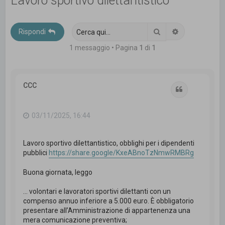
Lavoro sportivo dilettantistico
c
a
Cerca
Ricerca avanz
Rispondi
1 messaggio • Pagina
1
di
1
CCC
Cita
03/11/2025, 16:44
Lavoro sportivo dilettantistico, obblighi per i dipendenti
pubblici
https://share.google/KxeABnoTzNmwRMBRg
Buona giornata, leggo
... volontari e lavoratori sportivi dilettanti con un
compenso annuo inferiore a 5.000 euro. È obbligatorio
presentare all’Amministrazione di appartenenza una
mera comunicazione preventiva;