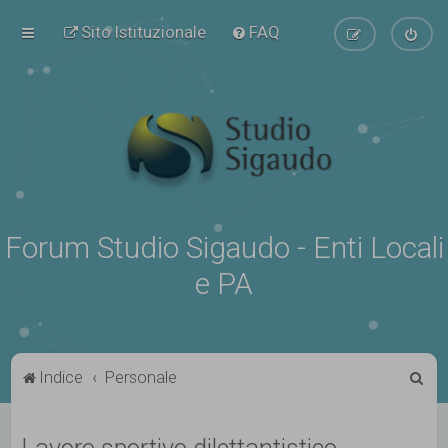
Sito Istituzionale
FAQ
Forum Studio Sigaudo - Enti Locali
e PA
C
Indice
Personale
e
r