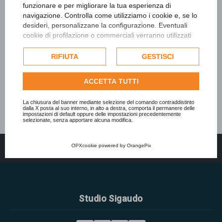
funzionare e per migliorare la tua esperienza di
navigazione. Controlla come utilizziamo i cookie e, se lo
desideri, personalizzane la configurazione. Eventuali
cookie di profilazione o commerciali verranno utilizzati
esclusivamente previa acquisizione del consenso
dell'utente e, se consentito, potrebbero essere utilizzati
RIFIUTA
GESTISCI
per personalizzare gli annunci pubblicitari. Per ulteriori
informazioni su come Google utilizza i dati raccolti,
ACCETTA TUTTI
consulta la
politica sulla privacy di Google
.
Consulta l'informativa cookie completa.
La chiusura del banner mediante selezione del comando contraddistinto
dalla X posta al suo interno, in alto a destra, comporta il permanere delle
impostazioni di default oppure delle impostazioni precedentemente
selezionate, senza apportare alcuna modifica.
OPXcookie
powered by
OrangePix
Indice
Tutti gli orari sono
UTC+02:00
Studio Sigaudo