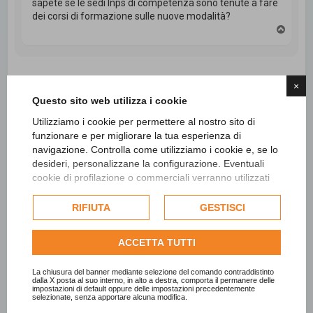
sapete se le sedi Inps di competenza sono tenute a fare
dei corsi di formazione sulle nuove modalità?
T
o
p
×
Rispondi
Questo sito web utilizza i cookie
6 messaggi • Pagina
1
di
1
Utilizziamo i cookie per permettere al nostro sito di
funzionare e per migliorare la tua esperienza di
navigazione. Controlla come utilizziamo i cookie e, se lo
Vai a
desideri, personalizzane la configurazione. Eventuali
cookie di profilazione o commerciali verranno utilizzati
esclusivamente previa acquisizione del consenso
Cerca
Ricerca avanzata
dell'utente e, se consentito, potrebbero essere utilizzati
RIFIUTA
GESTISCI
per personalizzare gli annunci pubblicitari. Per ulteriori
informazioni su come Google utilizza i dati raccolti,
ACCETTA TUTTI
consulta la
politica sulla privacy di Google
.
Consulta l'informativa cookie completa.
La chiusura del banner mediante selezione del comando contraddistinto
dalla X posta al suo interno, in alto a destra, comporta il permanere delle
impostazioni di default oppure delle impostazioni precedentemente
selezionate, senza apportare alcuna modifica.