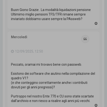
Buon Giono Grazie . La modalità liquidazioni pensione
Ultimimo miglio pensioni TFS/TFR rimane sempre
inviariato dobbiamo usare sempre la PAssweb?
T
o
p
Mercoledì
Cita
12/09/2025, 12:50
Peccato, oramai mi trovavo bene con passweb.
Esistono dei software che aiutino nella compilazione del
quadro V1?
(e che conteggino correttamente anche i contributi
dovuti per gli anni pregressi)?
Purtroppo nel nostro Ente 770 e CU sono state scartate
dall'archivio e non riesco a risalire agli anni più vecchi.
T