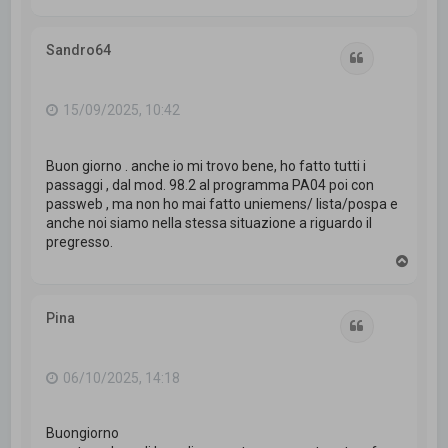
o
p
Sandro64
Cita
15/09/2025, 10:42
Buon giorno . anche io mi trovo bene, ho fatto tutti i
passaggi , dal mod. 98.2 al programma PA04 poi con
passweb , ma non ho mai fatto uniemens/ lista/pospa e
anche noi siamo nella stessa situazione a riguardo il
pregresso.
T
o
p
Pina
Cita
06/10/2025, 14:18
Buongiorno