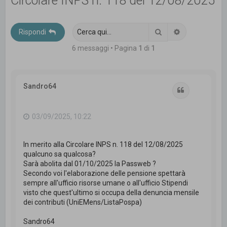
Circolare INPS n. 118 del 12/08/2025
c
a
Cerca
Ricerca avanz
Rispondi
6 messaggi • Pagina
1
di
1
Sandro64
Cita
03/09/2025, 10:22
In merito alla Circolare INPS n. 118 del 12/08/2025
qualcuno sa qualcosa?
Sarà abolita dal 01/10/2025 la Passweb ?
Secondo voi l'elaborazione delle pensione spettarà
sempre all'ufficio risorse umane o all'ufficio Stipendi
visto che quest'ultimo si occupa della denuncia mensile
dei contributi (UniEMens/ListaPospa)
Sandro64