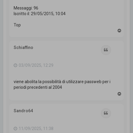
Messaggi: 96
Iscritto il: 29/05/2015, 10:04
Top
T
o
p
Schiaffino
Cita
03/09/2025, 12:29
viene abolita la possibilità di utilizzare passweb per i
periodi precedenti al 2004
T
o
p
Sandro64
Cita
11/09/2025, 11:38