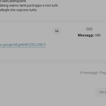
 ladri,delinquenti.
bbing-siamo tanti purtroppo e non tutti
colleghi che coprono tutto.
CCC
Cita
Messaggi:
683
are.google/kEg6KrBFQ3OJ18G7i
4 messaggi • Pa
Vai 