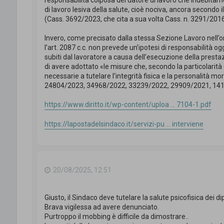
responsabilità colposa del datore di lavoro che indebitame
di lavoro lesiva della salute, cioè nociva, ancora secondo il
(Cass. 3692/2023, che cita a sua volta Cass. n. 3291/2016
Invero, come precisato dalla stessa Sezione Lavoro nell’o
l’art. 2087 c.c. non prevede un’ipotesi di responsabilità og
subiti dal lavoratore a causa dell’esecuzione della presta
di avere adottato «le misure che, secondo la particolarità 
necessarie a tutelare l’integrità fisica e la personalità mor
24804/2023, 34968/2022, 33239/2022, 29909/2021, 141
https://www.diritto.it/wp-content/uploa ... 7104-1.pdf
https://lapostadelsindaco.it/servizi-pu ... interviene
20/08/2025, 12:51
Giusto, il Sindaco deve tutelare la salute psicofisica dei d
Brava vigilessa ad avere denunciato.
Purtroppo il mobbing è difficile da dimostrare..