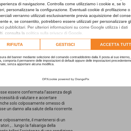
sperienza di navigazione. Controlla come utilizziamo i cookie e, se lo
eri, personalizzane la configurazione. Eventuali cookie di profilazione o
rciali verranno utilizzati esclusivamente previa acquisizione del cons
er lo stress causato dall'ambiente di
utente e, se consentito, potrebbero essere utilizzati per personalizzare gl
i pubblicitari. Per ulteriori informazioni su come Google utilizza i dati
ti, consulta la
politica sulla privacy di Google
.
er lo stress causato dall’ambiente di
lta l'informativa cookie completa.
RIFIUTA
GESTISCI
ACCETTA TUTT
sura del banner mediante selezione del comando contraddistinto dalla X posta al suo interno, 
a, comporta il permanere delle impostazioni di default oppure delle impostazioni precedentem
g quale forma attenuata di mobbing per
nate, senza apportare alcuna modifica.
ità di azioni vessatorie, ma si
sato
OPXcookie
powered by
OrangePix
vesse essere confermata l’assenza degli
essità di valutare e accertare
e anche solo colposamente omesso di
e un danno alla salute della ricorrente.
nche colposamente, il mantenersi di un
tori ,… lungo la falsariga della