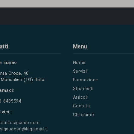
atti
Menu
e siamo
Home
Servizi
nta Croce, 40
Moncalieri (TO) Italia
Formazione
Strumenti
amaci:
Articoli
11 6485594
Contatti
ivici:
Chi siamo
studiosigaudo.com
sigaudosrl@legalmail.it