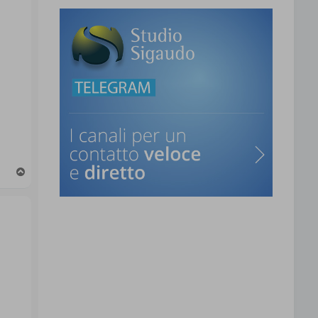
T
o
p