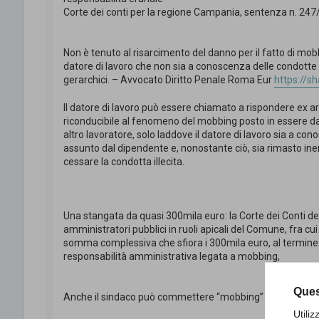
Corte dei conti per la regione Campania, sentenza n. 24
Non è tenuto al risarcimento del danno per il fatto di mob
datore di lavoro che non sia a conoscenza delle condotte 
gerarchici. – Avvocato Diritto Penale Roma Eur
https://
Il datore di lavoro può essere chiamato a rispondere ex art
riconducibile al fenomeno del mobbing posto in essere da 
altro lavoratore, solo laddove il datore di lavoro sia a 
assunto dal dipendente e, nonostante ciò, sia rimasto ine
cessare la condotta illecita.
Una stangata da quasi 300mila euro: la Corte dei Conti d
amministratori pubblici in ruoli apicali del Comune, fra cui 
somma complessiva che sfiora i 300mila euro, al termine
responsabilità amministrativa legata a mobbing,
Ques
Anche il sindaco può commettere “mobbing”
https://sh
Utili