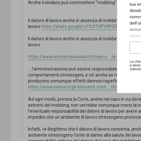
Anche il sindaco può commettere “mobbing”
tua e
desid
comme
Il datore di lavoro anche in assenza di mobbing risponde p
dell'
lavoro
https://share.google/u15UffVlFV4PGDU89
annunc
raccol
Il datore di lavoro anche in assenza di mobbing risponde p
lavoro
Consu
https://www.orizzontescuola.it/stress-s ... la-salute/
La chiu
a destr
... l’amministrazione può essere responsabile di strainin
selezio
comportamenti stressogeni, e ciò anche se manca la plural
producono comunque effetti dannosi rispetto all’interes
https://www.neopa.it/gli-elementi-costi ... straining/
Ad ogni modo, precisa la Corte, anche nel caso in cui do
estremi del mobbing, non verrebbe comunque meno la nec
l’eventuale responsabilità del datore di lavoro per aver
impedire che un ambiente di lavoro stressogeno provocass
Infatti, «è illegittimo che il datore di lavoro consenta, a
ambiente stressogeno fonte di danno alla salute dei lavora