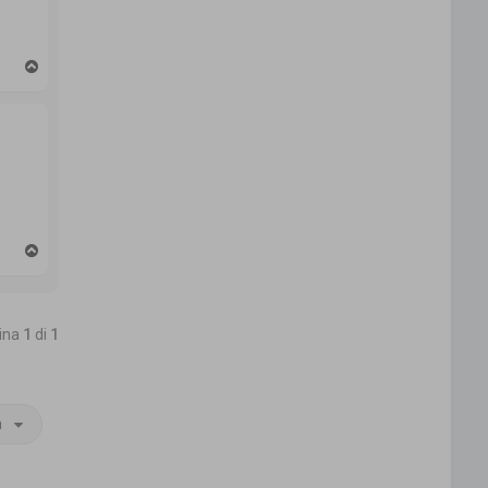
T
o
p
T
o
p
gina
1
di
1
a