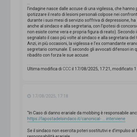
...
l’indagine nasce dalle accuse di una vigilessa, che hanno po
ipotizzare il reato di lesioni personali colpose nei confron
durante i suoi mesi di servizio soffriva di depressione, ha 
anche al sindaco e alla segretaria, con l’ipotesi di conco
non esiste come vera e propria figura di reato). Secondo i
segnalato il caso più volte al sindaco e alla segretaria de
Anzi, in più occasioni, la vigilessa e l’ex comandante eran
segretario comunale. E secondo gli avvocati difensori in 
ribadito con forza le sue accuse.
Ultima modifica di
CCC
il 17/08/2025, 17:21, modificato 1 v
17/08/2025, 17:18
"In Caso di danno erariale da mobbing è responsabile anche
https://lapostadelsindaco.it/canonical- ... interviene
Se il sindaco non esercita poteri sostitutivi e d’impulso al 
responsabilità erariale