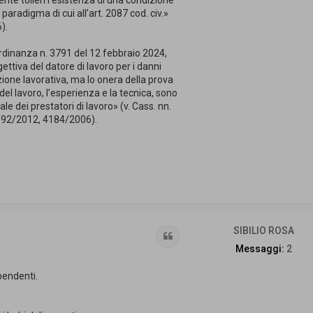
nte tolleri l’esistenza di una condizione
 paradigma di cui all’art. 2087 cod. civ.»
).
rdinanza n. 3791 del 12 febbraio 2024,
gettiva del datore di lavoro per i danni
zione lavorativa, ma lo onera della prova
del lavoro, l’esperienza e la tecnica, sono
ale dei prestatori di lavoro» (v. Cass. nn.
92/2012, 4184/2006).
SIBILIO ROSA
Cita
Messaggi:
2
ipendenti.