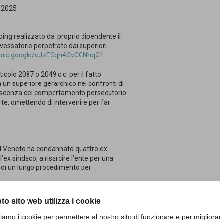
7/2025
bing realizzato dal proprio dipendente il
vessatorie perpetrate dai superiori
share.google/cJzEGqh4GvCGNhqG1
icolo 2087 o 2049 c.c. per il fatto
un superiore gerarchico nei confronti di
conoscenza del comportamento persecutorio
rte, omettendo di intervenire per far
el Veneto ha condannato quattro ex
l’ex sindaco, a risarcire l’ente per una
 di un lungo procedimento per
to sito web utilizza i cookie
are.google/Pp0vy5tPHsWCGbSqb
zziamo i cookie per permettere al nostro sito di funzionare e per migliora