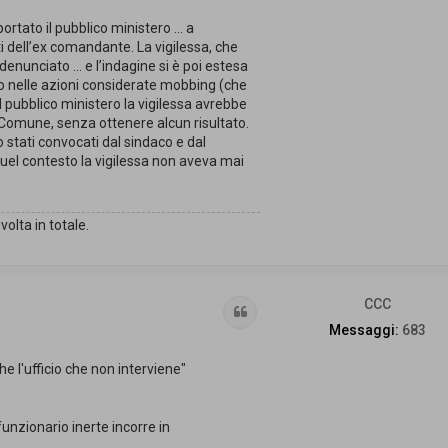
rtato il pubblico ministero ... a
ti dell’ex comandante. La vigilessa, che
denunciato ... e l’indagine si è poi estesa
rso nelle azioni considerate mobbing (che
l pubblico ministero la vigilessa avrebbe
l Comune, senza ottenere alcun risultato.
o stati convocati dal sindaco e dal
quel contesto la vigilessa non aveva mai
olta in totale.
CCC
Cita
Messaggi:
683
 l'ufficio che non interviene"
funzionario inerte incorre in