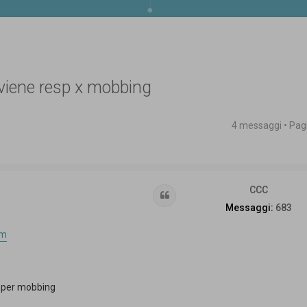
rviene resp x mobbing
4 messaggi • Pa
 avanzata
CCC
Cita
Messaggi:
683
om
e per mobbing