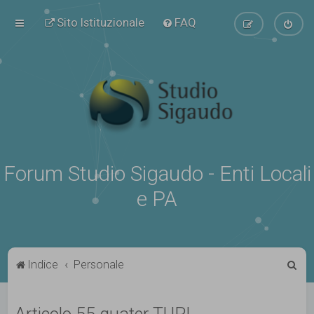
Sito Istituzionale
FAQ
Forum Studio Sigaudo - Enti Locali
e PA
C
Indice
Personale
e
r