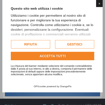
×
Questo sito web utilizza i cookie
Utilizziamo i cookie per permettere al nostro sito di
funzionare e per migliorare la tua esperienza di
navigazione. Controlla come utilizziamo i cookie e, se lo
desideri, personalizzane la configurazione. Eventuali
cookie di profilazione o commerciali verranno utilizzati
esclusivamente previa acquisizione del consenso
dell'utente e, se consentito, potrebbero essere utilizzati
RIFIUTA
GESTISCI
per personalizzare gli annunci pubblicitari. Per ulteriori
informazioni su come Google utilizza i dati raccolti,
ACCETTA TUTTI
consulta la
politica sulla privacy di Google
.
Consulta l'informativa cookie completa.
La chiusura del banner mediante selezione del comando contraddistinto
dalla X posta al suo interno, in alto a destra, comporta il permanere delle
impostazioni di default oppure delle impostazioni precedentemente
selezionate, senza apportare alcuna modifica.
OPXcookie
powered by
OrangePix