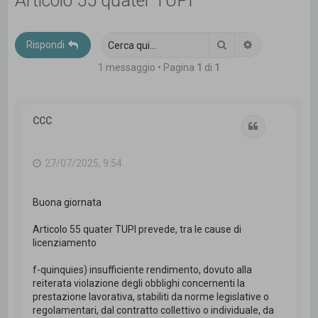
Articolo 55 quater TUPI
c
a
Cerca
Ricerca avanz
Rispondi
1 messaggio • Pagina
1
di
1
CCC
Cita
27/07/2025, 9:54
Buona giornata
Articolo 55 quater TUPI prevede, tra le cause di
licenziamento
f-quinquies) insufficiente rendimento, dovuto alla
reiterata violazione degli obblighi concernenti la
prestazione lavorativa, stabiliti da norme legislative o
regolamentari, dal contratto collettivo o individuale, da