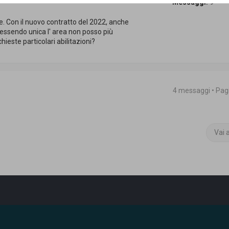
Messaggi:
9
e. Con il nuovo contratto del 2022, anche
) essendo unica l' area non posso più
hieste particolari abilitazioni?
4 messaggi • Pa
Vai 