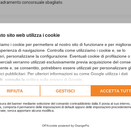
nquadramento concorsuale sbagliato.
mariagiovanna77
Cita
Messaggi:
9
to sito web utilizza i cookie
zziamo i cookie per permettere al nostro sito di funzionare e per migliora
sperienza di navigazione. Controlla come utilizziamo i cookie e, se lo
eri, personalizzane la configurazione. Eventuali cookie di profilazione o
rciali verranno utilizzati esclusivamente previa acquisizione del cons
utente e, se consentito, potrebbero essere utilizzati per personalizzare gl
i pubblicitari. Per ulteriori informazioni su come Google utilizza i dati
Schiaffino
Cita
ti, consulta la
politica sulla privacy di Google
.
Messaggi:
427
lta l'informativa cookie completa.
RIFIUTA
GESTISCI
ACCETTA TUTT
 o da un ex b3.
sura del banner mediante selezione del comando contraddistinto dalla X posta al suo interno, 
a, comporta il permanere delle impostazioni di default oppure delle impostazioni precedentem
nate, senza apportare alcuna modifica.
mariagiovanna77
OPXcookie
powered by
OrangePix
Cita