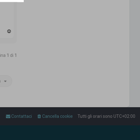
T
o
p
gina
1
di
1
a
Contattaci
Cancella cookie
Tutti gli orari sono
UTC+02:00