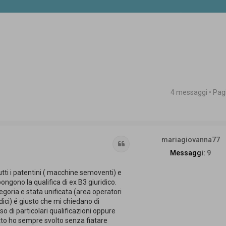
4 messaggi • Pa
 avanzata
mariagiovanna77
Cita
Messaggi:
9
utti i patentini ( macchine semoventi) e
pongono la qualifica di ex B3 giuridico.
tegoria e stata unificata (area operatori
dici) é giusto che mi chiedano di
 di particolari qualificazioni oppure
tto ho sempre svolto senza fiatare