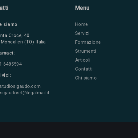
atti
Menu
e siamo
Home
Servizi
nta Croce, 40
Moncalieri (TO) Italia
Formazione
Strumenti
amaci:
Articoli
11 6485594
Contatti
ivici:
Chi siamo
studiosigaudo.com
sigaudosrl@legalmail.it