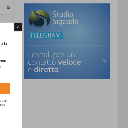
T
o
p
×
re la
T
o
enso
p
i
I
in alto
T
ente
o
p