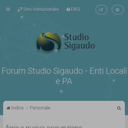
Sito Istituzionale
FAQ
Forum Studio Sigaudo - Enti Locali
e PA
C
Indice
Personale
e
r