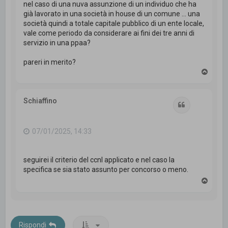
nel caso di una nuva assunzione di un individuo che ha
già lavorato in una società in house di un comune ... una
società quindi a totale capitale pubblico di un ente locale,
vale come periodo da considerare ai fini dei tre anni di
servizio in una ppaa?
pareri in merito?
T
o
p
Schiaffino
Cita
07/01/2025, 14:33
seguirei il criterio del ccnl applicato e nel caso la
specifica se sia stato assunto per concorso o meno.
T
o
p
Rispondi