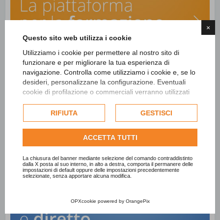
×
Questo sito web utilizza i cookie
Utilizziamo i cookie per permettere al nostro sito di
funzionare e per migliorare la tua esperienza di
navigazione. Controlla come utilizziamo i cookie e, se lo
desideri, personalizzane la configurazione. Eventuali
cookie di profilazione o commerciali verranno utilizzati
esclusivamente previa acquisizione del consenso
dell'utente e, se consentito, potrebbero essere utilizzati
RIFIUTA
GESTISCI
per personalizzare gli annunci pubblicitari. Per ulteriori
informazioni su come Google utilizza i dati raccolti,
ACCETTA TUTTI
consulta la
politica sulla privacy di Google
.
Consulta l'informativa cookie completa.
La chiusura del banner mediante selezione del comando contraddistinto
dalla X posta al suo interno, in alto a destra, comporta il permanere delle
impostazioni di default oppure delle impostazioni precedentemente
selezionate, senza apportare alcuna modifica.
OPXcookie
powered by
OrangePix