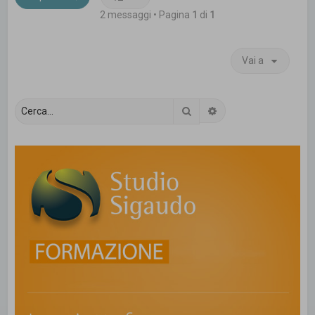
2 messaggi • Pagina
1
di
1
Vai a
Cerca
Ricerca avanzata