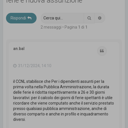
ferie e nuova assunzione
c
a
Cerca
Ricerca avanz
Rispondi
2 messaggi • Pagina
1
di
1
an.bal
Cita
31/12/2024, 14:10
il CCNL stabilisce che Per i dipendenti assunti per la
prima volta nella Pubblica Amministrazione, la durata
delle ferie è ridotta rispettivamente a 26 e 30 giorni
lavorativi: per il calcolo dei giorni di ferie spettanti è utile
ricordare che viene computato anche il servizio prestato
presso qualsiasi pubblica amministrazione, anche di
diverso comparto e anche in profilo e inquadramento
diversi.