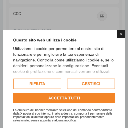
o
p
CCC
Cita
22/08/2024, 11:01
×
Questo sito web utilizza i cookie
https://www.laleggepertutti.it/364301_d ... e-la-legge
Utilizziamo i cookie per permettere al nostro sito di
funzionare e per migliorare la tua esperienza di
Demansionamento volontario: è possibile?
navigazione. Controlla come utilizziamo i cookie e, se lo
Il dipendente può chiedere il demansionamento
desideri, personalizzane la configurazione. Eventuali
volontario, ossia una modifica delle mansioni verso il
cookie di profilazione o commerciali verranno utilizzati
basso. Ne consegue, innanzitutto, una rimodulazione
esclusivamente previa acquisizione del consenso
dello stipendio alla luce delle previsioni del relativo
dell'utente e, se consentito, potrebbero essere utilizzati
RIFIUTA
GESTISCI
contratto collettivo nazionale.
per personalizzare gli annunci pubblicitari. Per ulteriori
informazioni su come Google utilizza i dati raccolti,
Viene così concluso un nuovo contratto di lavoro. Il
ACCETTA TUTTI
consulta la
politica sulla privacy di Google
.
datore, però, non è tenuto a confermare lo stesso orario
di lavoro ben potendo avere minor bisogno di una
Consulta l'informativa cookie completa.
La chiusura del banner mediante selezione del comando contraddistinto
qualifica inferiore rispetto a quella superiore. Quindi, è
dalla X posta al suo interno, in alto a destra, comporta il permanere delle
impostazioni di default oppure delle impostazioni precedentemente
legittima la trasformazione del full time in part time di
selezionate, senza apportare alcuna modifica.
un dipendente che si è “demansionato”