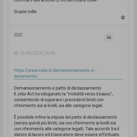
comma 6 dell'articolo 2103 del codice civile?
Grazie mille
T
o
p
CCC
Cita
19/08/2024, 15:36
https://www.ratio.it/demansionamento-e- ...
assamento/
Demansionamento e patto di declassamento
Il Jobs Act ha sdoganato la "mobilità verso il basso",
consentendo di superare i precedenti limiti con
riferimento sia ai livelli, sia alle categorie legali.
È possibile infine la stipula del patto di declassamento
(senza quindi più limiti, sia con riferimento ai livelli sia
con riferimento alle categorie legali). Tale accordo tra il
datore di lavoro ed il lavoratore deve essere effettuato