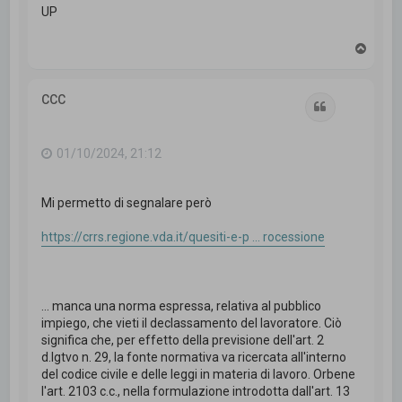
UP
T
o
p
CCC
Cita
01/10/2024, 21:12
Mi permetto di segnalare però
https://crrs.regione.vda.it/quesiti-e-p ... rocessione
... manca una norma espressa, relativa al pubblico
impiego, che vieti il declassamento del lavoratore. Ciò
significa che, per effetto della previsione dell'art. 2
d.lgtvo n. 29, la fonte normativa va ricercata all'interno
del codice civile e delle leggi in materia di lavoro. Orbene
l'art. 2103 c.c., nella formulazione introdotta dall'art. 13