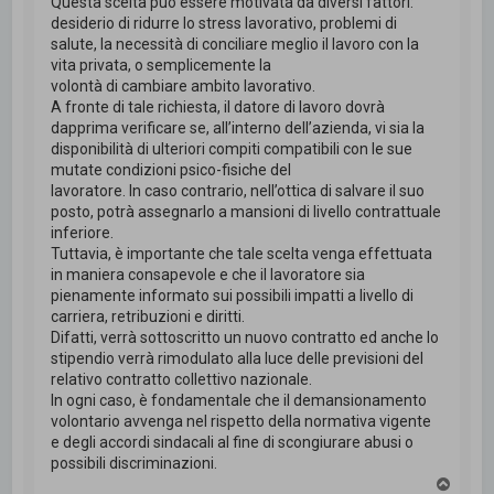
Questa scelta può essere motivata da diversi fattori:
desiderio di ridurre lo stress lavorativo, problemi di
salute, la necessità di conciliare meglio il lavoro con la
vita privata, o semplicemente la
volontà di cambiare ambito lavorativo.
A fronte di tale richiesta, il datore di lavoro dovrà
dapprima verificare se, all’interno dell’azienda, vi sia la
disponibilità di ulteriori compiti compatibili con le sue
mutate condizioni psico-fisiche del
lavoratore. In caso contrario, nell’ottica di salvare il suo
posto, potrà assegnarlo a mansioni di livello contrattuale
inferiore.
Tuttavia, è importante che tale scelta venga effettuata
in maniera consapevole e che il lavoratore sia
pienamente informato sui possibili impatti a livello di
carriera, retribuzioni e diritti.
Difatti, verrà sottoscritto un nuovo contratto ed anche lo
stipendio verrà rimodulato alla luce delle previsioni del
relativo contratto collettivo nazionale.
In ogni caso, è fondamentale che il demansionamento
volontario avvenga nel rispetto della normativa vigente
e degli accordi sindacali al fine di scongiurare abusi o
possibili discriminazioni.
T