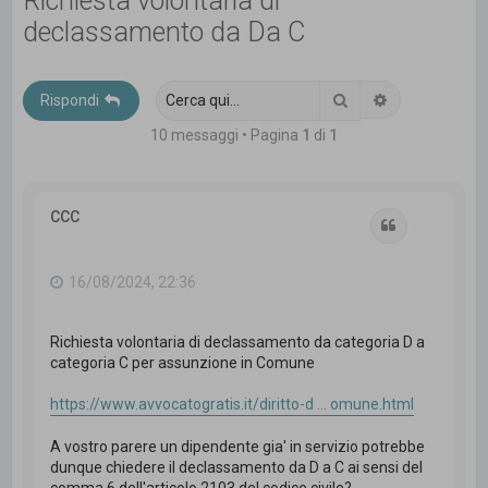
Richiesta volontaria di
c
declassamento da Da C
a
Cerca
Ricerca avanz
Rispondi
10 messaggi • Pagina
1
di
1
CCC
Cita
16/08/2024, 22:36
Richiesta volontaria di declassamento da categoria D a
categoria C per assunzione in Comune
https://www.avvocatogratis.it/diritto-d ... omune.html
A vostro parere un dipendente gia' in servizio potrebbe
dunque chiedere il declassamento da D a C ai sensi del