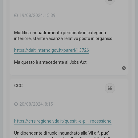
19/08/2024, 15:39
Modifica inquadramento personale in categoria
inferiore, stante vacanza relativo posto in organico
https://dait.interno.gov.it/pareri/13726
Ma questo è antecedente al Jobs Act
T
o
p
CCC
Cita
20/08/2024, 8:15
https://crrs.regione.vda.it/quesiti-e-p ... rocessione
Un dipendente di ruolo inquadrato alla VII q.f. puo'