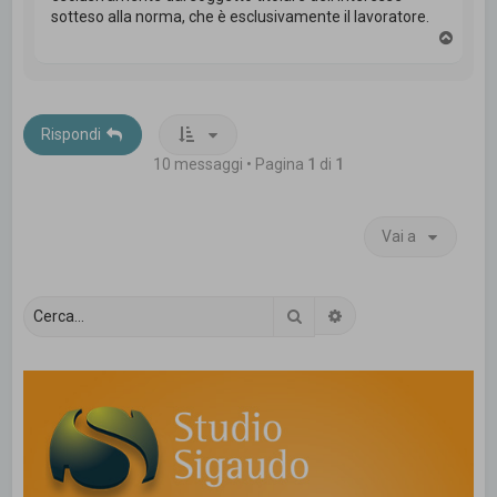
sotteso alla norma, che è esclusivamente il lavoratore.
T
o
p
Rispondi
10 messaggi • Pagina
1
di
1
Vai a
Cerca
Ricerca avanzata