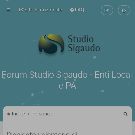
Sito Istituzionale
FAQ
Forum Studio Sigaudo - Enti Locali
e PA
C
Indice
Personale
e
r