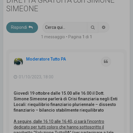
DIRETTA GRATUITA con SIMONE
c
SIMEONE
a
Cerca
Ricerca avanz
Rispondi
1 messaggio • Pagina
1
di
1
Moderatore Tutto PA
Cita
01/10/2023, 18:00
Giovedì 19 ottobre dalle 15.00 alle 16.00 il Dott.
Simone Simeone parlerà di Crisi finanziaria negli Enti
Locali: riequilibrio finanziario pluriennale – dissesto
finanziario – bilancio stabilmente riequilibrato
A seguire, dalle 16.10 alle 16.40, ci sarà l’incontro
dedicato per tutti coloro che hanno sottoscritto il
pacchetto “Soluzione TuttoPA” (per partecipare a tale