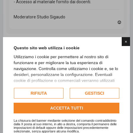
- Accesso al materiale fornito dai docenti.
Moderatore Studio Sigaudo
T
o
p
×
Questo sito web utilizza i cookie
Rispondi
1 messaggio • Pagina
1
di
1
Utilizziamo i cookie per permettere al nostro sito di
funzionare e per migliorare la tua esperienza di
navigazione. Controlla come utilizziamo i cookie e, se lo
desideri, personalizzane la configurazione. Eventuali
Vai a
cookie di profilazione o commerciali verranno utilizzati
esclusivamente previa acquisizione del consenso
dell'utente e, se consentito, potrebbero essere utilizzati
RIFIUTA
GESTISCI
Cerca
Ricerca avanzata
per personalizzare gli annunci pubblicitari. Per ulteriori
informazioni su come Google utilizza i dati raccolti,
ACCETTA TUTTI
consulta la
politica sulla privacy di Google
.
Consulta l'informativa cookie completa.
La chiusura del banner mediante selezione del comando contraddistinto
dalla X posta al suo interno, in alto a destra, comporta il permanere delle
impostazioni di default oppure delle impostazioni precedentemente
selezionate, senza apportare alcuna modifica.