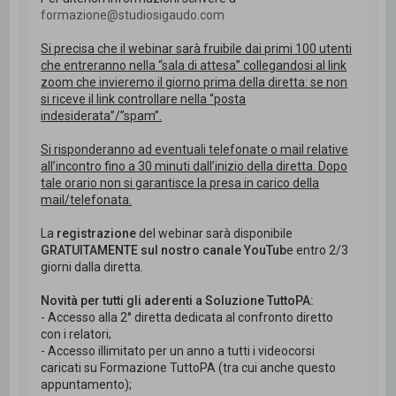
formazione@studiosigaudo.com
Si precisa che il webinar sarà fruibile dai primi 100 utenti
che entreranno nella “sala di attesa” collegandosi al link
zoom che invieremo il giorno prima della diretta: se non
si riceve il link controllare nella “posta
indesiderata”/”spam”.
Si risponderanno ad eventuali telefonate o mail relative
all’incontro fino a 30 minuti dall’inizio della diretta. Dopo
tale orario non si garantisce la presa in carico della
mail/telefonata.
La
registrazione
del webinar sarà disponibile
GRATUITAMENTE sul nostro canale YouTub
e entro 2/3
giorni dalla diretta.
Novità per tutti gli aderenti a Soluzione TuttoPA:
- Accesso alla 2° diretta dedicata al confronto diretto
con i relatori;
- Accesso illimitato per un anno a tutti i videocorsi
caricati su Formazione TuttoPA (tra cui anche questo
appuntamento);