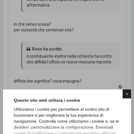
affermativa
in che senso scusa?
per curiosità che sentenze cita?
Ross ha scritto:
il contribuente inoltre nella richiesta ha scritto
che diffida l'ufficio se riceve nessuna risposta
diffida che significa? cosa impugna?
T
o
×
p
Questo sito web utilizza i cookie
Ross
Cita
Utilizziamo i cookie per permettere al nostro sito di
funzionare e per migliorare la tua esperienza di
navigazione. Controlla come utilizziamo i cookie e, se lo
02/12/2025, 13:50
desideri, personalizzane la configurazione. Eventuali
cookie di profilazione o commerciali verranno utilizzati