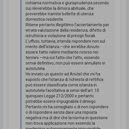
richiama normativa e giurisprudenza secondo
cui rileverebbe la dimora abituale, che
proverebbe tramite bollette di utenza
domestica residente.
Ritiene pertanto illegittimo l’accertamento per
errata valutazione della residenza, difetto di
istruttoria e violazione di principi fiscali.
L’ufficio, tuttavia, intende rispondere non sul
merito dell’istanza —che avrebbe dovuto
essere fatto valere mediante ricorso nei
termini —ma sul fatto che l’atto, essendo
ormai definitivo, non può essere annullato in
autotutela.
Ho inviato un quesito ad Anutel che mi ha
esposto che l'istanza di richiesta di rettifica
può essere classificata come istanza in
autotutela facoltativa ai sensi dell'art. 10
quinquies Legge 212/2000 e pertanto
potrebbe essere impugnabile il diniego.
Pertanto mi ha consigliato o di non rispondere
o di rispondere senza dare una risposta
negativa ma di dire che la norma in questione
non trova applicazione non essendo la
medesima autonomamente impugnabile.