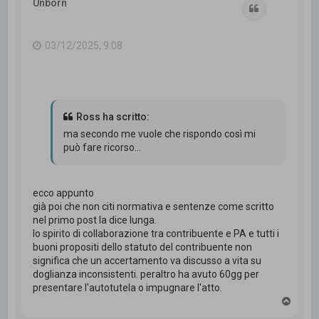
Unborn
Cita
03/12/2025, 9:08
Ross ha scritto:
ma secondo me vuole che rispondo così mi
può fare ricorso...
ecco appunto
già poi che non citi normativa e sentenze come scritto
nel primo post la dice lunga.
lo spirito di collaborazione tra contribuente e PA e tutti i
buoni propositi dello statuto del contribuente non
significa che un accertamento va discusso a vita su
doglianza inconsistenti. peraltro ha avuto 60gg per
presentare l'autotutela o impugnare l'atto.
T
o