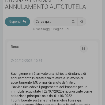
ISTANZA FORMALE DI
c
ANNULAMENTO AUTOTUTELA
a
Cerca
Ricerca avanz
Rispondi
6 messaggi • Pagina
1
di
1
Ross
Cita
02/12/2025, 10:34
Buongiorno, mi è arrivato una richiesta di istanza di
annullamento in autotutela relativa a un avviso di
accertamento IMU ormai divenuto definitivo.
L’avviso richiedeva il pagamento dell’imposta per un
immobile acquistato il 28/07/2022 e riconosciuto come
abitazione principale solo dal 01/10/2022.
Il contribuente sostiene che l’immobile fosse già
utilizzato come abitazione principale fin dal momento