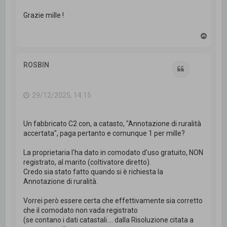
Grazie mille !
T
o
p
ROSBIN
Cita
29/12/2025, 14:15
Un fabbricato C2 con, a catasto, "Annotazione di ruralità
accertata", paga pertanto e comunque 1 per mille?
La proprietaria l'ha dato in comodato d'uso gratuito, NON
registrato, al marito (coltivatore diretto).
Credo sia stato fatto quando si è richiesta la
Annotazione di ruralità.
Vorrei però essere certa che effettivamente sia corretto
che il comodato non vada registrato
(se contano i dati catastali.... dalla Risoluzione citata a