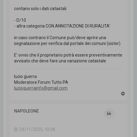
contano solo i dati catastali
- D/10
- altra categoria CON ANNOTAZIONE DI RURALITA'
in caso contrario il Comune può/deve aprire una
segnalazione per verifica dal portale dei comuni (sister)
E' ovvio che il proprietario potrà essere preventivamente
avvisato che deve fare una variazione catastale
lucio guerra
Moderatore Forum Tutto PA
lucioguerrainfo@gmail.com
T
o
p
NAPOLEONE
Cita
24/11/2025, 10:08