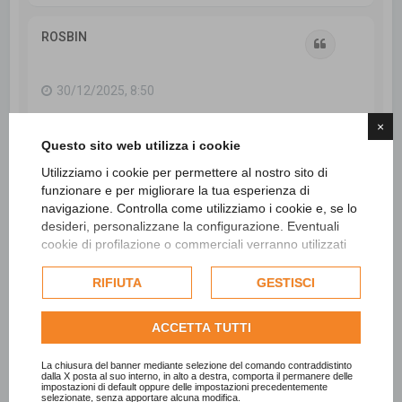
p
ROSBIN
Cita
30/12/2025, 8:50
×
Questo sito web utilizza i cookie
Utilizziamo i cookie per permettere al nostro sito di
ROSBIN ha scritto:
funzionare e per migliorare la tua esperienza di
Un fabbricato C2 con, a catasto, "Annotazione
navigazione. Controlla come utilizziamo i cookie e, se lo
di ruralità accertata", paga pertanto e
desideri, personalizzane la configurazione. Eventuali
comunque 1 per mille?
cookie di profilazione o commerciali verranno utilizzati
esclusivamente previa acquisizione del consenso
La proprietaria l'ha dato in comodato d'uso
dell'utente e, se consentito, potrebbero essere utilizzati
RIFIUTA
GESTISCI
gratuito, NON registrato, al marito (coltivatore
per personalizzare gli annunci pubblicitari. Per ulteriori
diretto).
informazioni su come Google utilizza i dati raccolti,
Credo sia stato fatto quando si è richiesta la
ACCETTA TUTTI
consulta la
politica sulla privacy di Google
.
Annotazione di ruralità.
Consulta l'informativa cookie completa.
La chiusura del banner mediante selezione del comando contraddistinto
Vorrei però essere certa che effettivamente
dalla X posta al suo interno, in alto a destra, comporta il permanere delle
impostazioni di default oppure delle impostazioni precedentemente
sia corretto che il comodato non vada
selezionate, senza apportare alcuna modifica.