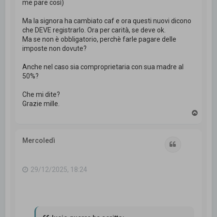
me pare così)
Ma la signora ha cambiato caf e ora questi nuovi dicono
che DEVE registrarlo. Ora per carità, se deve ok.
Ma se non è obbligatorio, perchè farle pagare delle
imposte non dovute?
Anche nel caso sia comproprietaria con sua madre al
50%?
Che mi dite?
Grazie mille.
T
o
p
Mercoledì
Cita
29/12/2025, 18:24