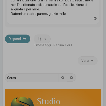
con annotazione ruralità) senza comodato registrato, e
non l'ho ritenuto indispensabile per l'applicazione di
aliquota 1 per mille...
Datemi un vostro parere, grazie mille
T
o
p
Rispondi
6 messaggi • Pagina
1
di
1
Vai a
Cerca
Ricerca avanzata