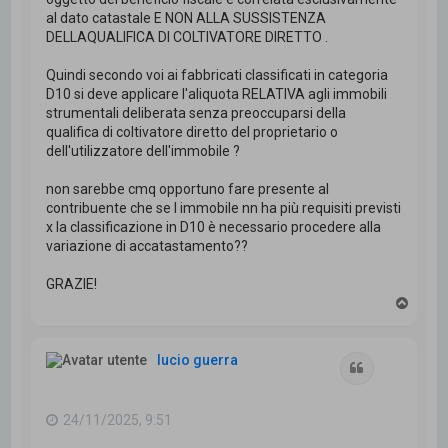
al dato catastale E NON ALLA SUSSISTENZA
DELLAQUALIFICA DI COLTIVATORE DIRETTO .
Quindi secondo voi ai fabbricati classificati in categoria
D10 si deve applicare l'aliquota RELATIVA agli immobili
strumentali deliberata senza preoccuparsi della
qualifica di coltivatore diretto del proprietario o
dell'utilizzatore dell'immobile ?
non sarebbe cmq opportuno fare presente al
contribuente che se l immobile nn ha più requisiti previsti
x la classificazione in D10 è necessario procedere alla
variazione di accatastamento??
GRAZIE!
T
o
p
lucio guerra
Cita
24/11/2025, 9:51