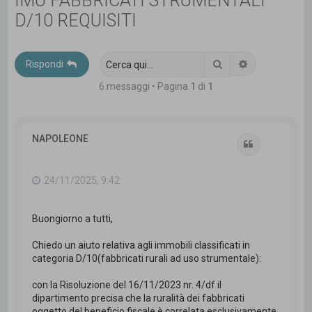
IMU FABBRICATI STRUMENTALI
c
D/10 REQUISITI
a
Cerca
Ricerca avanz
Rispondi
6 messaggi • Pagina
1
di
1
NAPOLEONE
Cita
24/11/2025, 9:42
Buongiorno a tutti,
Chiedo un aiuto relativa agli immobili classificati in
categoria D/10(fabbricati rurali ad uso strumentale):
con la Risoluzione del 16/11/2023 nr. 4/df il
dipartimento precisa che la ruralità dei fabbricati
oggetto del beneficio fiscale è correlata esclusivamente