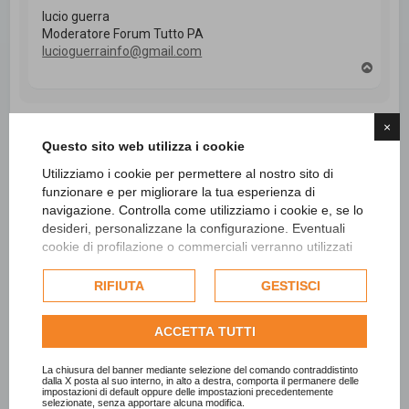
lucio guerra
Moderatore Forum Tutto PA
lucioguerrainfo@gmail.com
T
o
p
×
Questo sito web utilizza i cookie
Rispondi
4 messaggi • Pagina
1
di
1
Utilizziamo i cookie per permettere al nostro sito di
funzionare e per migliorare la tua esperienza di
navigazione. Controlla come utilizziamo i cookie e, se lo
desideri, personalizzane la configurazione. Eventuali
Vai a
cookie di profilazione o commerciali verranno utilizzati
esclusivamente previa acquisizione del consenso
dell'utente e, se consentito, potrebbero essere utilizzati
RIFIUTA
GESTISCI
Cerca
Ricerca avanzata
per personalizzare gli annunci pubblicitari. Per ulteriori
informazioni su come Google utilizza i dati raccolti,
ACCETTA TUTTI
consulta la
politica sulla privacy di Google
.
Consulta l'informativa cookie completa.
La chiusura del banner mediante selezione del comando contraddistinto
dalla X posta al suo interno, in alto a destra, comporta il permanere delle
impostazioni di default oppure delle impostazioni precedentemente
selezionate, senza apportare alcuna modifica.