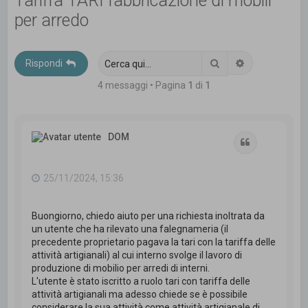
Tariffa TARI fabbricazione di mobili
c
per arredo
a
Cerca
Ricerca avanz
Rispondi
4 messaggi • Pagina
1
di
1
DOM
Cita
25/11/2024, 15:36
Buongiorno, chiedo aiuto per una richiesta inoltrata da
un utente che ha rilevato una falegnameria (il
precedente proprietario pagava la tari con la tariffa delle
attività artigianali) al cui interno svolge il lavoro di
produzione di mobilio per arredi di interni.
L'utente è stato iscritto a ruolo tari con tariffa delle
attività artigianali ma adesso chiede se è possibile
considerare la sua attività come attività artigianale di