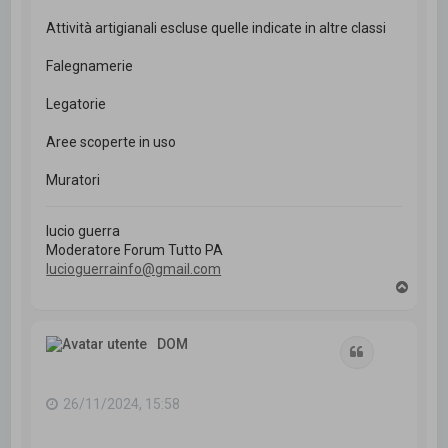
Attività artigianali escluse quelle indicate in altre classi
Falegnamerie
Legatorie
Aree scoperte in uso
Muratori
lucio guerra
Moderatore Forum Tutto PA
lucioguerrainfo@gmail.com
T
o
p
DOM
Cita
26/11/2024, 15:58