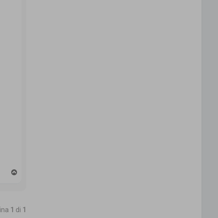
T
o
p
gina
1
di
1