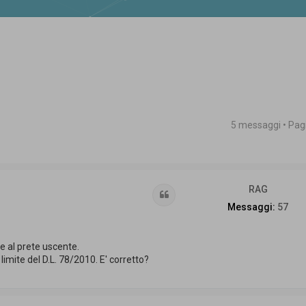
5 messaggi • Pa
 avanzata
RAG
Cita
Messaggi:
57
e al prete uscente.
imite del D.L. 78/2010. E' corretto?