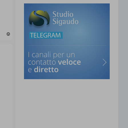
T
o
p