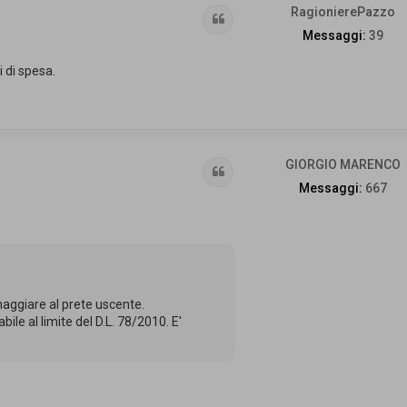
RagionierePazzo
Cita
Messaggi:
39
 di spesa.
GIORGIO MARENCO
Cita
Messaggi:
667
maggiare al prete uscente.
le al limite del D.L. 78/2010. E'