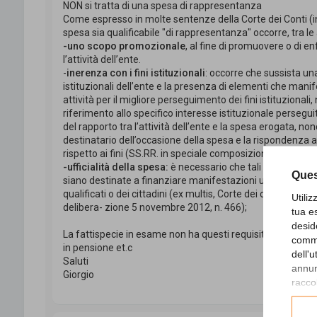
NON si tratta di una spesa di rappresentanza
Come espresso in molte sentenze della Corte dei Conti (i
spesa sia qualificabile "di rappresentanza" occorre, tra le 
-uno scopo promozionale
, al fine di promuovere o di e
l’attività dell’ente.
-
inerenza con i fini istituzionali
: occorre che sussista una
istituzionali dell’ente e la presenza di elementi che man
attività per il migliore perseguimento dei fini istituziona
riferimento allo specifico interesse istituzionale persegui
del rapporto tra l’attività dell’ente e la spesa erogata, no
destinatario dell’occasione della spesa e la rispondenza a 
rispetto ai fini (SS.RR. in speciale composizione n. 59/201
-ufficialità della spesa:
è necessario che tali spese possegg
Ques
siano destinate a finanziare manifestazioni ufficiali, idon
qualificati o dei cittadini (ex multis, Corte dei conti, Sezi
Utili
delibera- zione 5 novembre 2012, n. 466);
tua e
desid
La fattispecie in esame non ha questi requisiti, così come
comme
in pensione et.c
dell'
Saluti
annunc
Giorgio
raccol
Consu