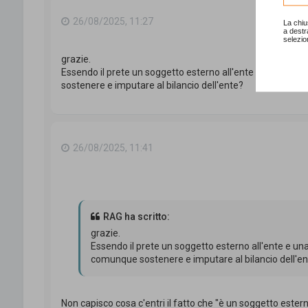
26/08/2025, 11:27
La chiu
a destr
selezio
grazie.
Essendo il prete un soggetto esterno all'ente e una modi
sostenere e imputare al bilancio dell'ente?
26/08/2025, 11:41
RAG ha scritto:
grazie.
Essendo il prete un soggetto esterno all'ente e una
comunque sostenere e imputare al bilancio dell'e
Non capisco cosa c'entri il fatto che "è un soggetto esterno