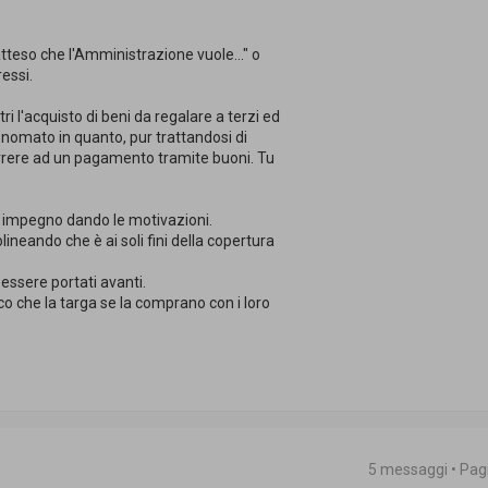
teso che l'Amministrazione vuole..." o
ressi.
i l'acquisto di beni da regalare a terzi ed
nomato in quanto, pur trattandosi di
correre ad un pagamento tramite buoni. Tu
i impegno dando le motivazioni.
lineando che è ai soli fini della copertura
ssere portati avanti.
o che la targa se la comprano con i loro
5 messaggi • Pa