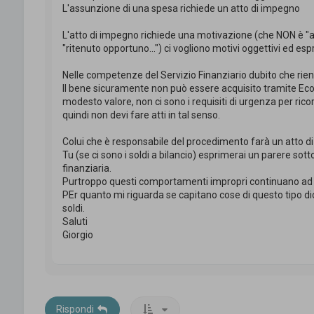
L'assunzione di una spesa richiede un atto di impegno
L'atto di impegno richiede una motivazione (che NON è "at
"ritenuto opportuno...") ci vogliono motivi oggettivi ed esp
Nelle competenze del Servizio Finanziario dubito che rientr
Il bene sicuramente non può essere acquisito tramite Eco
modesto valore, non ci sono i requisiti di urgenza per ri
quindi non devi fare atti in tal senso.
Colui che è responsabile del procedimento farà un atto d
Tu (se ci sono i soldi a bilancio) esprimerai un parere sotto
finanziaria.
Purtroppo questi comportamenti impropri continuano ad e
PEr quanto mi riguarda se capitano cose di questo tipo dic
soldi.
Saluti
Giorgio
Rispondi