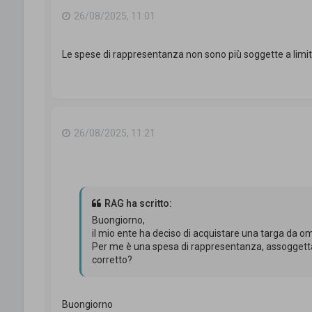
26/08/2025, 11:01
Le spese di rappresentanza non sono più soggette a limiti
26/08/2025, 11:21
RAG ha scritto:
Buongiorno,
il mio ente ha deciso di acquistare una targa da o
Per me è una spesa di rappresentanza, assoggettabi
corretto?
Buongiorno