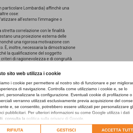
n particolare Lombardia) affinchè una
altre cose:
nfatizzare all’esterno l’immagine o
 stretta correlazione con le finalità
ifestano una proiezione esterna delle
li, nonché una rigorosa motivazione con
to. È, inoltre, necessaria la dimostrazione
nché la qualificazione del soggetto
criteri di ragionevolezza e di congruità
4);
ano il requisito dell’ufficialità, ossia che
to sito web utilizza i cookie
ee ad attrarre l’attenzione di ambienti
one regionale di controllo per la Lombardia,
zziamo i cookie per permettere al nostro sito di funzionare e per migliora
sperienza di navigazione. Controlla come utilizziamo i cookie e, se lo
eri, personalizzane la configurazione. Eventuali cookie di profilazione o
 le targhe/ricordi ai dipendenti che vanno
rciali verranno utilizzati esclusivamente previa acquisizione del cons
utente e, se consentito, potrebbero essere utilizzati per personalizzare gl
i pubblicitari. Per ulteriori informazioni su come Google utilizza i dati
ti, consulta la
politica sulla privacy di Google
.
lta l'informativa cookie completa.
RIFIUTA
GESTISCI
ACCETTA TUTT