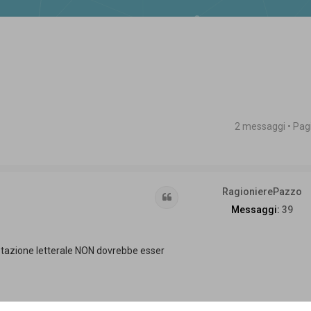
2 messaggi • Pa
 avanzata
RagionierePazzo
Cita
Messaggi:
39
retazione letterale NON dovrebbe esser