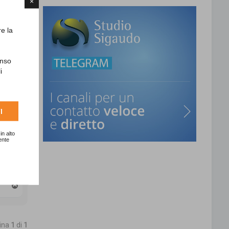
×
T
o
p
re la
enso
i
I
in alto
ente
T
o
p
gina
1
di
1