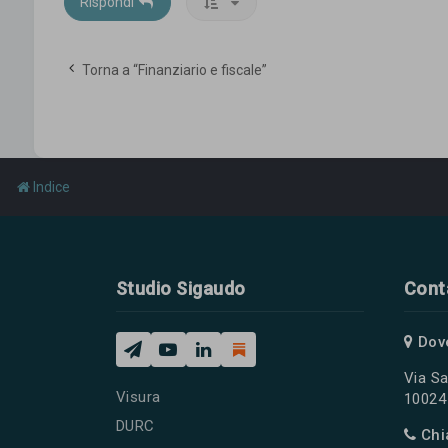
Rispondi
Torna a “Finanziario e fiscale”
Indice
Studio Sigaudo
Cont
Dov
Via Sa
Visura
10024 
DURC
Chi