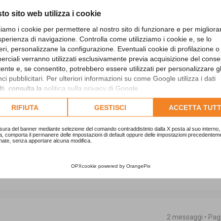
to sito web utilizza i cookie
zziamo i cookie per permettere al nostro sito di funzionare e per migliora
ullifa
Cita
sperienza di navigazione. Controlla come utilizziamo i cookie e, se lo
Messaggi:
2593
eri, personalizzane la configurazione. Eventuali cookie di profilazione o
rciali verranno utilizzati esclusivamente previa acquisizione del cons
utente e, se consentito, potrebbero essere utilizzati per personalizzare gl
i pubblicitari. Per ulteriori informazioni su come Google utilizza i dati
ll’obbligo di invio, la soglia dei 5.000,00
ti, consulta la
politica sulla privacy di Google
.
 di spesa dei singoli provvedimenti e atti
lta l'informativa cookie completa.
RIFIUTA
GESTISCI
ACCETTA TUTT
e sia o meno consulenza, prestazione di
sura del banner mediante selezione del comando contraddistinto dalla X posta al suo interno, 
a, comporta il permanere delle impostazioni di default oppure delle impostazioni precedentem
nate, senza apportare alcuna modifica.
toposti alla loro competenza.
OPXcookie
powered by
OrangePix
2 messaggi • Pa