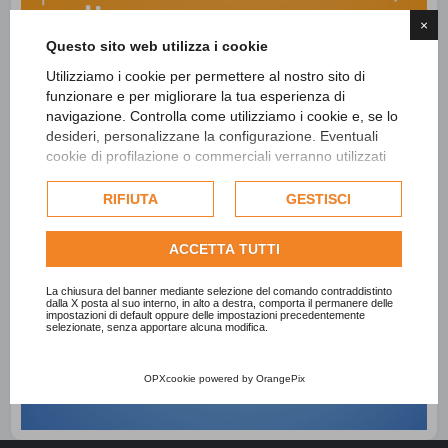
×
Questo sito web utilizza i cookie
Utilizziamo i cookie per permettere al nostro sito di
funzionare e per migliorare la tua esperienza di
navigazione. Controlla come utilizziamo i cookie e, se lo
desideri, personalizzane la configurazione. Eventuali
cookie di profilazione o commerciali verranno utilizzati
esclusivamente previa acquisizione del consenso
dell'utente e, se consentito, potrebbero essere utilizzati
RIFIUTA
GESTISCI
per personalizzare gli annunci pubblicitari. Per ulteriori
informazioni su come Google utilizza i dati raccolti,
ACCETTA TUTTI
consulta la
politica sulla privacy di Google
.
Consulta l'informativa cookie completa.
La chiusura del banner mediante selezione del comando contraddistinto
dalla X posta al suo interno, in alto a destra, comporta il permanere delle
impostazioni di default oppure delle impostazioni precedentemente
selezionate, senza apportare alcuna modifica.
OPXcookie
powered by
OrangePix