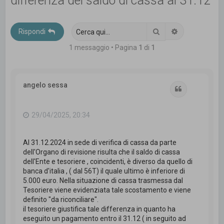
differenza del saldo di cassa al 31.12
c
a
Cerca
Ricerca avanz
Rispondi
1 messaggio • Pagina
1
di
1
angelo sessa
Cita
29/04/2025, 20:34
Al 31.12.2024 in sede di verifica di cassa da parte
dell'Organo di revisione risulta che il saldo di cassa
dell'Ente e tesoriere , coincidenti, è diverso da quello di
banca d'italia , ( dal 56T) il quale ultimo è inferiore di
5.000 euro. Nella situazione di cassa trasmessa dal
Tesoriere viene evidenziata tale scostamento e viene
definito "da riconciliare".
il tesoriere giustifica tale differenza in quanto ha
eseguito un pagamento entro il 31.12 ( in seguito ad