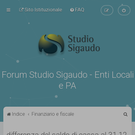
Sito Istituzionale
FAQ
Forum Studio Sigaudo - Enti Locali
e PA
C
Indice
Finanziario e fiscale
e
r