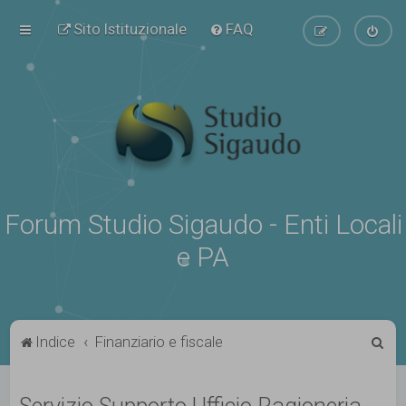
Sito Istituzionale
FAQ
Forum Studio Sigaudo - Enti Locali
e PA
C
Indice
Finanziario e fiscale
e
r