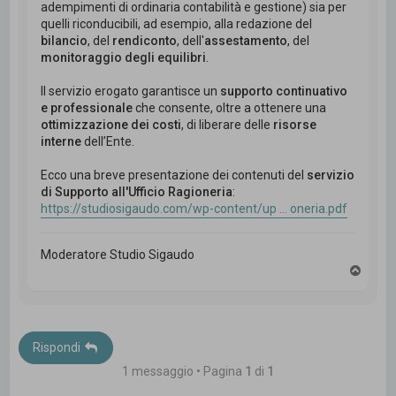
adempimenti di ordinaria contabilità e gestione) sia per
quelli riconducibili, ad esempio, alla redazione del
bilancio
, del
rendiconto
, dell'
assestamento
, del
monitoraggio degli equilibri
.
Il servizio erogato garantisce un
supporto continuativo
e professionale
che consente, oltre a ottenere una
ottimizzazione dei costi
, di liberare delle
risorse
interne
dell’Ente.
Ecco una breve presentazione dei contenuti del
servizio
di Supporto all'Ufficio Ragioneria
:
https://studiosigaudo.com/wp-content/up ... oneria.pdf
Moderatore Studio Sigaudo
T
o
p
Rispondi
1 messaggio • Pagina
1
di
1