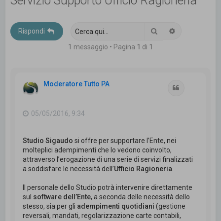
Servizio Supporto Ufficio Ragioneria
c
a
Cerca
Ricerca avanz
Rispondi
1 messaggio • Pagina
1
di
1
Moderatore Tutto PA
Cita
05/05/2016, 9:34
Studio Sigaudo
si offre per supportare l’Ente, nei
molteplici adempimenti che lo vedono coinvolto,
attraverso l’erogazione di una serie di servizi finalizzati
a soddisfare le necessità dell’
Ufficio Ragioneria
.
Il personale dello Studio potrà intervenire direttamente
sul
software dell’Ente
, a seconda delle necessità dello
stesso, sia per gli
adempimenti quotidiani
(gestione
reversali, mandati, regolarizzazione carte contabili,