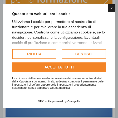
×
Questo sito web utilizza i cookie
Utilizziamo i cookie per permettere al nostro sito di
funzionare e per migliorare la tua esperienza di
navigazione. Controlla come utilizziamo i cookie e, se lo
desideri, personalizzane la configurazione. Eventuali
cookie di profilazione o commerciali verranno utilizzati
esclusivamente previa acquisizione del consenso
dell'utente e, se consentito, potrebbero essere utilizzati
RIFIUTA
GESTISCI
per personalizzare gli annunci pubblicitari. Per ulteriori
informazioni su come Google utilizza i dati raccolti,
ACCETTA TUTTI
consulta la
politica sulla privacy di Google
.
Consulta l'informativa cookie completa.
La chiusura del banner mediante selezione del comando contraddistinto
dalla X posta al suo interno, in alto a destra, comporta il permanere delle
impostazioni di default oppure delle impostazioni precedentemente
selezionate, senza apportare alcuna modifica.
OPXcookie
powered by
OrangePix