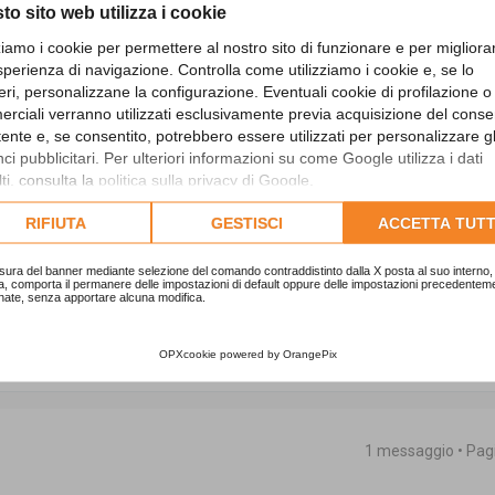
braio 1993, n. 29, spettanti ai dipendenti
to sito web utilizza i cookie
 di revisione e di collegi sindacali sono
zziamo i cookie per permettere al nostro sito di funzionare e per migliora
gli importi superiori a lire 5 milioni lordi
sperienza di navigazione. Controlla come utilizziamo i cookie e, se lo
re 10 milioni lordi annui, al 20 per cento per
eri, personalizzane la configurazione. Eventuali cookie di profilazione o
rciali verranno utilizzati esclusivamente previa acquisizione del cons
bile in caso di pagamento a fattura in
utente e, se consentito, potrebbero essere utilizzati per personalizzare gl
e applicabile, riguarda i dipendenti
i pubblicitari. Per ulteriori informazioni su come Google utilizza i dati
te del collegio è svolto quale libero
ti, consulta la
politica sulla privacy di Google
.
lta l'informativa cookie completa.
so in cui l’incarico
RIFIUTA
GESTISCI
ACCETTA TUTT
olto nell’ambito della sua attività
va, dal tuo datore di lavoro in quanto
sura del banner mediante selezione del comando contraddistinto dalla X posta al suo interno, 
a, comporta il permanere delle impostazioni di default oppure delle impostazioni precedentem
nate, senza apportare alcuna modifica.
hé dottore commercialista revisore dei conti
Interni.
OPXcookie
powered by
OrangePix
1 messaggio • Pa