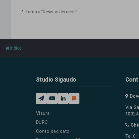
Torna a “Revisori dei conti”
Indice
Studio Sigaudo
Cont
Dov
Via Sa
Visura
10024 
DURC
Chi
Conto dedicato
Tel 0