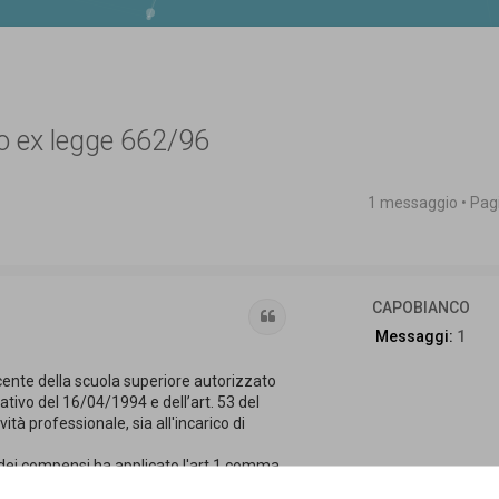
so ex legge 662/96
1 messaggio • Pa
 avanzata
CAPOBIANCO
Cita
Messaggi:
1
cente della scuola superiore autorizzato
lativo del 16/04/1994 e dell’art. 53 del
ità professionale, sia all'incarico di
 dei compensi ha applicato l'art.1 comma
corrisposti da pubbliche amministrazioni