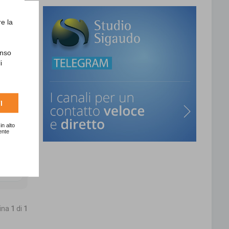
re la
enso
i
I
in alto
ente
T
o
p
gina
1
di
1