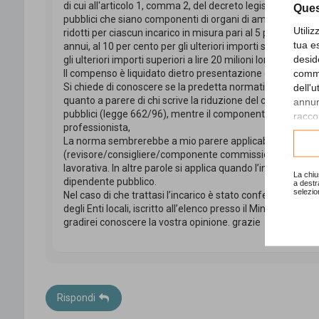
di cui all'articolo 1, comma 2, del decreto legislativo 3 feb
Ques
pubblici che siano componenti di organi di amministrazione,
Utili
ridotti per ciascun incarico in misura pari al 5 per cento per 
tua e
annui, al 10 per cento per gli ulteriori importi superiori a li
desid
gli ulteriori importi superiori a lire 20 milioni lordi annui."
comme
Il compenso è liquidato dietro presentazione di fattura.
Si chiede di conoscere se la predetta normativa è applica
dell'
quanto a parere di chi scrive la riduzione del compenso, ov
annunc
pubblici (legge 662/96), mentre il componente del presiden
raccol
professionista,
Consu
La norma sembrerebbe a mio parere applicabile solo nel ca
(revisore/consigliere/componente commissione etc) sia sv
lavorativa. In altre parole si applica quando l’incarico arri
La chiu
dipendente pubblico.
a destr
selezio
Nel caso di che trattasi l’incarico è stato conferito, perc
degli Enti locali, iscritto all’elenco presso il Ministero degli 
gradirei conoscere la vostra opinione. grazie
Rispondi