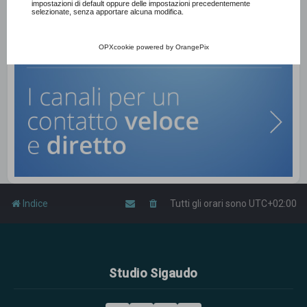
impostazioni di default oppure delle impostazioni precedentemente
selezionate, senza apportare alcuna modifica.
OPXcookie
powered by
OrangePix
Indice
Tutti gli orari sono
UTC+02:00
Studio Sigaudo