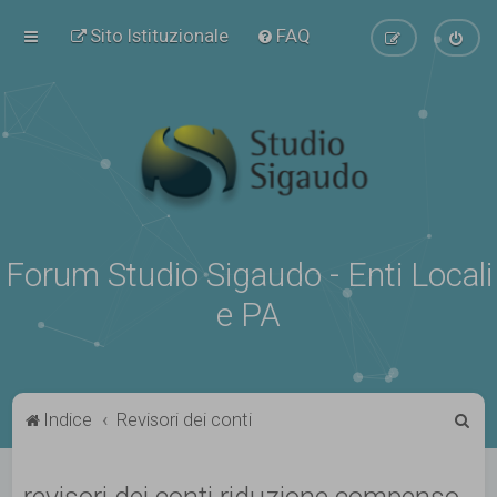
Sito Istituzionale
FAQ
Forum Studio Sigaudo - Enti Locali
e PA
C
Indice
Revisori dei conti
e
r