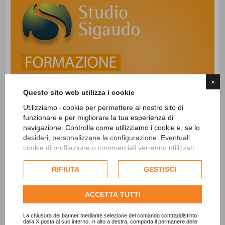
×
Questo sito web utilizza i cookie
Utilizziamo i cookie per permettere al nostro sito di
funzionare e per migliorare la tua esperienza di
navigazione. Controlla come utilizziamo i cookie e, se lo
desideri, personalizzane la configurazione. Eventuali
cookie di profilazione o commerciali verranno utilizzati
esclusivamente previa acquisizione del consenso
dell'utente e, se consentito, potrebbero essere utilizzati
RIFIUTA
GESTISCI
per personalizzare gli annunci pubblicitari. Per ulteriori
informazioni su come Google utilizza i dati raccolti,
ACCETTA TUTTI
consulta la
politica sulla privacy di Google
.
Consulta l'informativa cookie completa.
La chiusura del banner mediante selezione del comando contraddistinto
dalla X posta al suo interno, in alto a destra, comporta il permanere delle