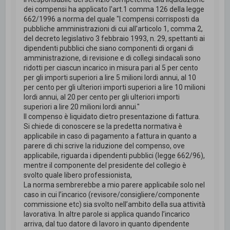
dei compensi ha applicato l'art.1 comma 126 della legge
662/1996 a norma del quale "I compensi corrisposti da
pubbliche amministrazioni di cui all'articolo 1, comma 2,
del decreto legislativo 3 febbraio 1993, n. 29, spettanti ai
dipendenti pubblici che siano componenti di organi di
amministrazione, di revisione e di collegi sindacali sono
ridotti per ciascun incarico in misura pari al 5 per cento
per gli importi superiori a lire 5 milioni lordi annui, al 10
per cento per gli ulteriori importi superiori a lire 10 milioni
lordi annui, al 20 per cento per gli ulteriori importi
superiori a lire 20 milioni lordi annui."
Il compenso è liquidato dietro presentazione di fattura.
Si chiede di conoscere se la predetta normativa è
applicabile in caso di pagamento a fattura in quanto a
parere di chi scrive la riduzione del compenso, ove
applicabile, riguarda i dipendenti pubblici (legge 662/96),
mentre il componente del presidente del collegio è
svolto quale libero professionista,
La norma sembrerebbe a mio parere applicabile solo nel
caso in cui l’incarico (revisore/consigliere/componente
commissione etc) sia svolto nell’ambito della sua attività
lavorativa. In altre parole si applica quando l’incarico
arriva, dal tuo datore di lavoro in quanto dipendente