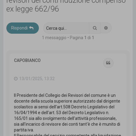
revisori dei conti riduzione compenso
c
ex legge 662/96
a
Cerca
Ricerca avanz
Rispondi
1 messaggio • Pagina
1
di
1
CAPOBIANCO
Cita
13/01/2025, 13:32
Il Presidente del Collegio dei Revisori del comune è un
docente della scuola superiore autorizzato dal dirigente
scolastico ai sensi dell'art.508 Decreto Legislativo del
16/04/1994 e dell’art. 53 del Decreto Legislativo n.
165/01 sia allo svolgimento dell'attività professionale,
sia all'incarico di revisore dei conti tant'è che è munito di
partita iva.
Il Responsabile del servizio competente alla liquidazione