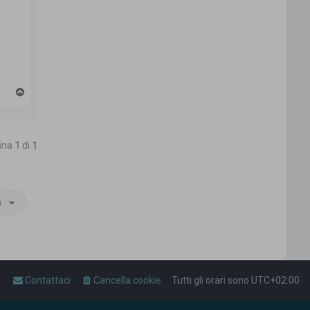
T
o
p
gina
1
di
1
a
Contattaci
Cancella cookie
Tutti gli orari sono
UTC+02:00