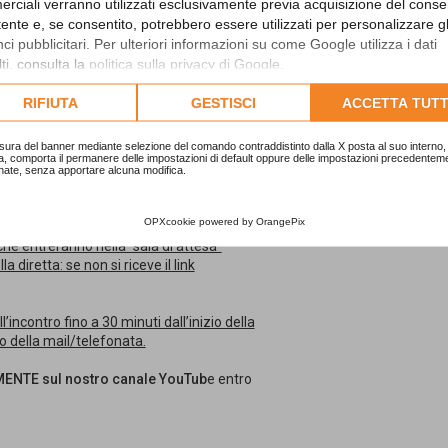
rciali verranno utilizzati esclusivamente previa acquisizione del cons
ncio
utente e, se consentito, potrebbero essere utilizzati per personalizzare gl
amentari per il risanamento dell’Ente
i pubblicitari. Per ulteriori informazioni su come Google utilizza i dati
ti, consulta la
politica sulla privacy di Google
.
 Studio Sigaudo srl è
gratuita previa
lta l'informativa cookie completa.
RIFIUTA
GESTISCI
ACCETTA TUTT
it/corso/cri ... -bilancio/
sura del banner mediante selezione del comando contraddistinto dalla X posta al suo interno, 
 seguente link:
a, comporta il permanere delle impostazioni di default oppure delle impostazioni precedentem
nate, senza apportare alcuna modifica.
igaudo.com
OPXcookie
powered by
OrangePix
 che entreranno nella “sala di attesa”
 diretta: se non si riceve il link
’incontro fino a 30 minuti dall’inizio della
co della mail/telefonata.
ENTE sul nostro canale YouTub
e entro