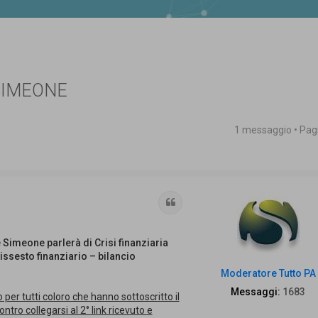
SIMEONE
1 messaggio • Pa
 avanzata
Cita
e Simeone parlerà di Crisi finanziaria
dissesto finanziario – bilancio
Moderatore Tutto PA
Messaggi:
1683
o per tutti coloro che hanno sottoscritto il
tro collegarsi al 2° link ricevuto e