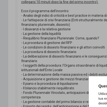
collegarsi 10 minuti dopo la fine del primo incontro).
Ecco il programma dell'incontro:
- Analisi degli indici di criticità e best practice in materia
- Le fattispecie di crisi finanziaria (Enti strutturalmente def
finanziario pluriennale, dissesto)
- I disavanzi e la relativa gestione
- La gestione della liquidità
- Riequilibrio finanziario Pluriennale: Come, quando?
- La procedura di gestione del RFP
- Le condizioni di dissesto finanziario e gli attori coinvolti
- La procedura di dissesto finanziario
- La deliberazione di dissesto finanziario e le conseguenz
finanziario
- I soggetti della procedura: l’Organo straordinario di liqui
istituzionali dell’Ente Locale
- La determinazione della massa passiva ed i debiti esclu
- Acquisizione e gestione dei mezzi finanziari per il risa
- Il piano e la procedura di liquidazione
Ques
- Il bilancio stabilmente riequilibrato
- Fondo Pluriennale Vincolato, anticipazioni di liquidità e 
Utili
competenza
tua e
- La gestione contabile del primo bilancio e rendiconto su
desid
- Il riporto dei residui, dell’anticipazione e del fondo pluri