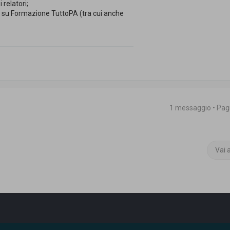
 relatori;
ati su Formazione TuttoPA (tra cui anche
1 messaggio • Pa
Vai 