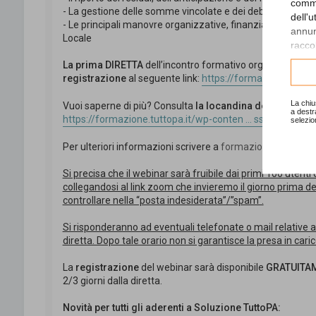
comme
- La gestione delle somme vincolate e dei debiti fuori bila
dell'
- Le principali manovre organizzative, finanziarie e regol
annunc
Locale
raccol
La prima DIRETTA
dell’incontro formativo organizzato da
Consu
registrazione
al seguente link:
https://formazione.tuttopa.
La chiu
Vuoi saperne di più? Consulta
la locandina dell’evento
al
a destr
https://formazione.tuttopa.it/wp-conten ... ssesto.pdf
selezio
Per ulteriori informazioni scrivere a
formazione@studios
Si precisa che il webinar sarà fruibile dai primi 100 utenti
collegandosi al link zoom che invieremo il giorno prima della
controllare nella “posta indesiderata”/”spam”.
Si risponderanno ad eventuali telefonate o mail relative all
diretta. Dopo tale orario non si garantisce la presa in cari
La
registrazione
del webinar sarà disponibile
GRATUITAM
2/3 giorni dalla diretta.
Novità per tutti gli aderenti a Soluzione TuttoPA: