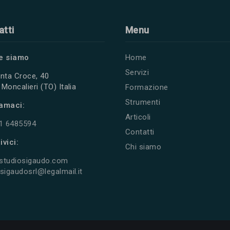
atti
Menu
e siamo
Home
Servizi
nta Croce, 40
Moncalieri (TO) Italia
Formazione
Strumenti
amaci:
Articoli
11 6485594
Contatti
ivici:
Chi siamo
studiosigaudo.com
sigaudosrl@legalmail.it