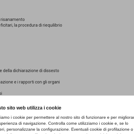
 di risanamento
icitari, la procedura di riequilibrio
e della dichiarazione di dissesto
dazione e i rapporti con gli organi
si
namento
to sito web utilizza i cookie
somme vincolate distratte, i problemi di
zziamo i cookie per permettere al nostro sito di funzionare e per migliora
sperienza di navigazione. Controlla come utilizziamo i cookie e, se lo
ccessivo alla dichiarazione di dissesto
eri, personalizzane la configurazione. Eventuali cookie di profilazione o
ennale vincolato