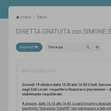
Indice
Tributi
DIRETTA GRATUITA con SIMONE 
Cerca
Ricerca
Rispondi
01/10/2023, 18:00
Giovedì 19 ottobre dalle 15.00 alle 16.00 il Dott. Simon
negli Enti Locali: riequilibrio finanziario pluriennale – 
stabilmente riequilibrato
A seguire, dalle 16.10 alle 16.40, ci sarà l’incontro dedicat
pacchetto “Soluzione TuttoPA” (per partecipare a tale incon