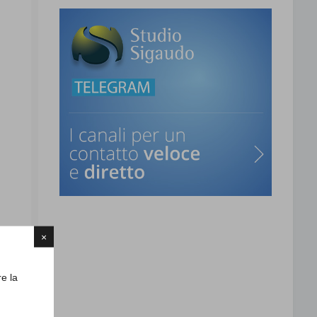
×
re la