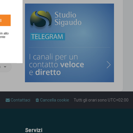
T
I
o
p
in alto
ente
gina
1
di
1
a
Contattaci
Cancella cookie
Tutti gli orari sono
UTC+02:00
Servizi