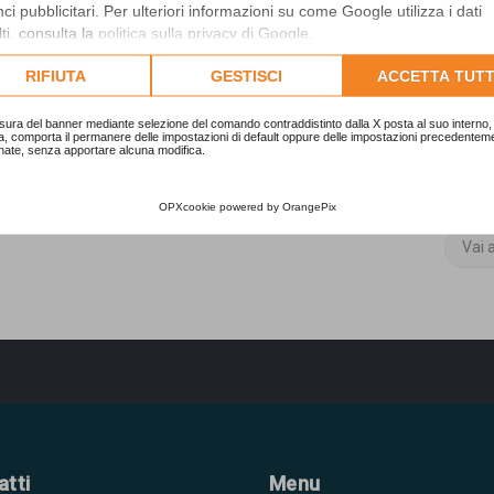
(retribuiti e non) che avrei o meno diritto
i pubblicitari. Per ulteriori informazioni su come Google utilizza i dati
e funzioni di revisore.
ti, consulta la
politica sulla privacy di Google
.
nirmi.
lta l'informativa cookie completa.
RIFIUTA
GESTISCI
ACCETTA TUTT
sura del banner mediante selezione del comando contraddistinto dalla X posta al suo interno, 
a, comporta il permanere delle impostazioni di default oppure delle impostazioni precedentem
nate, senza apportare alcuna modifica.
1 messaggio • Pa
OPXcookie
powered by
OrangePix
Vai 
atti
Menu