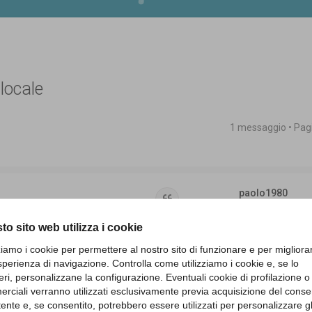
 locale
1 messaggio • Pa
 avanzata
paolo1980
Cita
Messaggi:
2
to sito web utilizza i cookie
 dei revisori contabili e sto valutando in
zziamo i cookie per permettere al nostro sito di funzionare e per migliora
li. Vorrei pertanto capire le implicazioni
sperienza di navigazione. Controlla come utilizziamo i cookie e, se lo
he deriverebbero da un eventuale incarico
eri, personalizzane la configurazione. Eventuali cookie di profilazione o
rciali verranno utilizzati esclusivamente previa acquisizione del cons
equiparato a quello amministrativo per
atura dell’ incarico che andrei a ricoprire
utente e, se consentito, potrebbero essere utilizzati per personalizzare gl