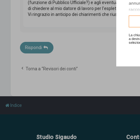
(funzione di Pubblico Ufficiale?) e agli eventuali permessi 
annunc
di chiedere al mio datore di lavoro per l'espletamento dell
raccol
Vi ringrazio in anticipo dei chiarimenti che riuscirete a for
Consu
La chiu
a destr
selezio
Rispondi
Torna a “Revisori dei conti”
Indice
Studio Sigaudo
Cont