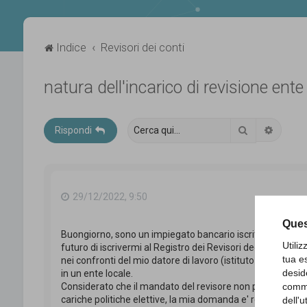
Indice
Revisori dei conti
natura dell'incarico di revisione ente
Cerca
Ricerca
Rispondi
29/12/2022, 9:50
Ques
Buongiorno, sono un impiegato bancario iscritto al Registro
Utili
futuro di iscrivermi al Registro dei Revisori degli Enti Loca
tua e
nei confronti del mio datore di lavoro (istituto privato) c
desid
in un ente locale.
comme
Considerato che il mandato del revisore non puo’ essere 
cariche politiche elettive, la mia domanda e' relativa alla n
dell'