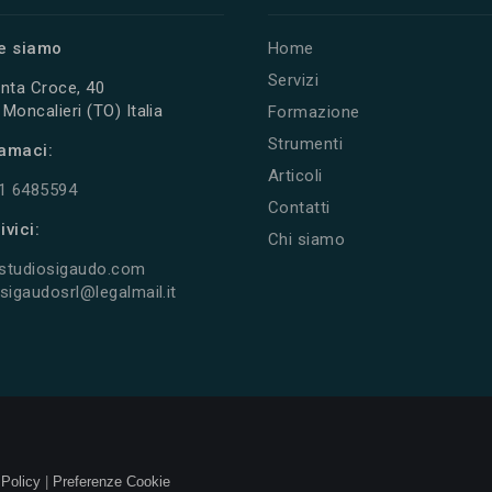
e siamo
Home
Servizi
nta Croce, 40
Moncalieri (TO) Italia
Formazione
Strumenti
amaci:
Articoli
11 6485594
Contatti
ivici:
Chi siamo
studiosigaudo.com
sigaudosrl@legalmail.it
 Policy
|
Preferenze Cookie