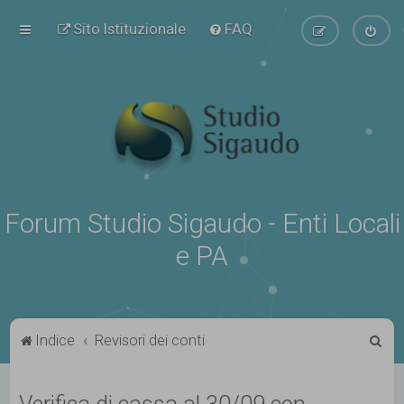
Sito Istituzionale
FAQ
Forum Studio Sigaudo - Enti Locali
e PA
C
Indice
Revisori dei conti
e
r