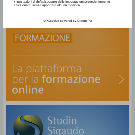
impostazioni di default oppure delle impostazioni precedentemente
selezionate, senza apportare alcuna modifica.
OPXcookie
powered by
OrangePix