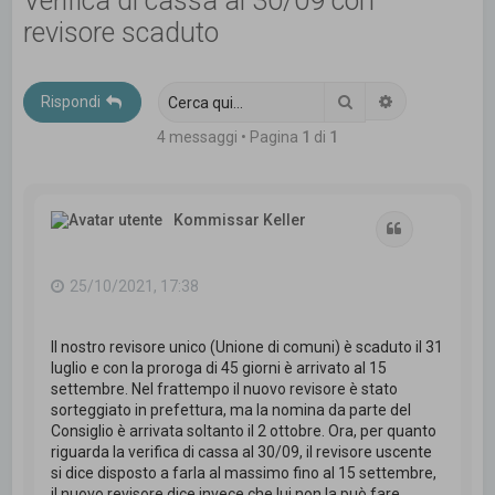
Verifica di cassa al 30/09 con
c
revisore scaduto
a
Cerca
Ricerca avanz
Rispondi
4 messaggi • Pagina
1
di
1
Kommissar Keller
Cita
25/10/2021, 17:38
Il nostro revisore unico (Unione di comuni) è scaduto il 31
luglio e con la proroga di 45 giorni è arrivato al 15
settembre. Nel frattempo il nuovo revisore è stato
sorteggiato in prefettura, ma la nomina da parte del
Consiglio è arrivata soltanto il 2 ottobre. Ora, per quanto
riguarda la verifica di cassa al 30/09, il revisore uscente
si dice disposto a farla al massimo fino al 15 settembre,
il nuovo revisore dice invece che lui non la può fare.