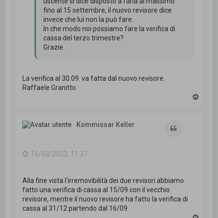
uscente si dice disposto a farla al massimo
fino al 15 settembre, il nuovo revisore dice
invece che lui non la può fare.
In che modo noi possiamo fare la verifica di
cassa del terzo trimestre?
Grazie.
La verifica al 30.09. va fatta dal nuovo revisore.
Raffaele Granitto
T
o
p
Kommissar Keller
Cita
16/03/2022, 11:37
Alla fine vista l'irremovibilità dei due revisori abbiamo
fatto una verifica di cassa al 15/09 con il vecchio
revisore, mentre il nuovo revisore ha fatto la verifica di
cassa al 31/12 partendo dal 16/09.
T