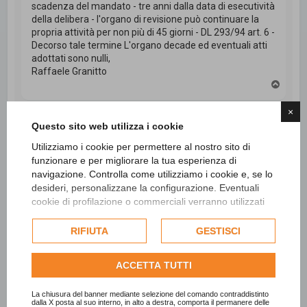
scadenza del mandato - tre anni dalla data di esecutività
della delibera - l'organo di revisione può continuare la
propria attività per non più di 45 giorni - DL 293/94 art. 6 -
Decorso tale termine L'organo decade ed eventuali atti
adottati sono nulli,
Raffaele Granitto
T
o
p
×
Questo sito web utilizza i cookie
Rispondi
Utilizziamo i cookie per permettere al nostro sito di
funzionare e per migliorare la tua esperienza di
4 messaggi • Pagina
1
di
1
navigazione. Controlla come utilizziamo i cookie e, se lo
desideri, personalizzane la configurazione. Eventuali
cookie di profilazione o commerciali verranno utilizzati
Vai a
esclusivamente previa acquisizione del consenso
dell'utente e, se consentito, potrebbero essere utilizzati
RIFIUTA
GESTISCI
per personalizzare gli annunci pubblicitari. Per ulteriori
Cerca
Ricerca avanzata
informazioni su come Google utilizza i dati raccolti,
ACCETTA TUTTI
consulta la
politica sulla privacy di Google
.
Consulta l'informativa cookie completa.
La chiusura del banner mediante selezione del comando contraddistinto
dalla X posta al suo interno, in alto a destra, comporta il permanere delle