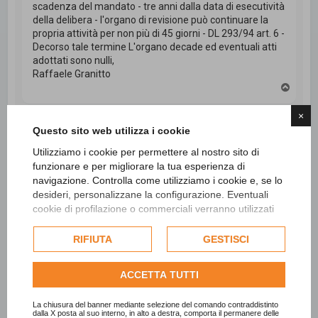
scadenza del mandato - tre anni dalla data di esecutività
della delibera - l'organo di revisione può continuare la
propria attività per non più di 45 giorni - DL 293/94 art. 6 -
Decorso tale termine L'organo decade ed eventuali atti
adottati sono nulli,
Raffaele Granitto
T
o
p
×
Questo sito web utilizza i cookie
Rispondi
Utilizziamo i cookie per permettere al nostro sito di
funzionare e per migliorare la tua esperienza di
4 messaggi • Pagina
1
di
1
navigazione. Controlla come utilizziamo i cookie e, se lo
desideri, personalizzane la configurazione. Eventuali
cookie di profilazione o commerciali verranno utilizzati
Vai a
esclusivamente previa acquisizione del consenso
dell'utente e, se consentito, potrebbero essere utilizzati
RIFIUTA
GESTISCI
per personalizzare gli annunci pubblicitari. Per ulteriori
Cerca
Ricerca avanzata
informazioni su come Google utilizza i dati raccolti,
ACCETTA TUTTI
consulta la
politica sulla privacy di Google
.
Consulta l'informativa cookie completa.
La chiusura del banner mediante selezione del comando contraddistinto
dalla X posta al suo interno, in alto a destra, comporta il permanere delle