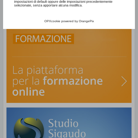
impostazioni di default oppure delle impostazioni precedentemente
selezionate, senza apportare alcuna modifica.
OPXcookie
powered by
OrangePix