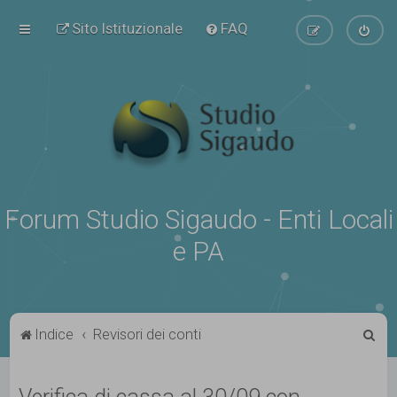
Sito Istituzionale
FAQ
Forum Studio Sigaudo - Enti Locali
e PA
C
Indice
Revisori dei conti
e
r