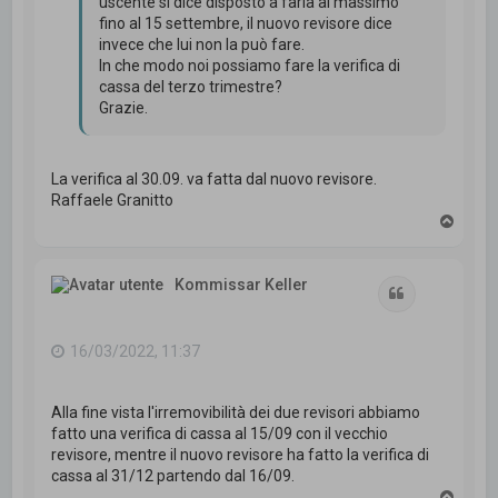
uscente si dice disposto a farla al massimo
fino al 15 settembre, il nuovo revisore dice
invece che lui non la può fare.
In che modo noi possiamo fare la verifica di
cassa del terzo trimestre?
Grazie.
La verifica al 30.09. va fatta dal nuovo revisore.
Raffaele Granitto
T
o
p
Kommissar Keller
Cita
16/03/2022, 11:37
Alla fine vista l'irremovibilità dei due revisori abbiamo
fatto una verifica di cassa al 15/09 con il vecchio
revisore, mentre il nuovo revisore ha fatto la verifica di
cassa al 31/12 partendo dal 16/09.
T