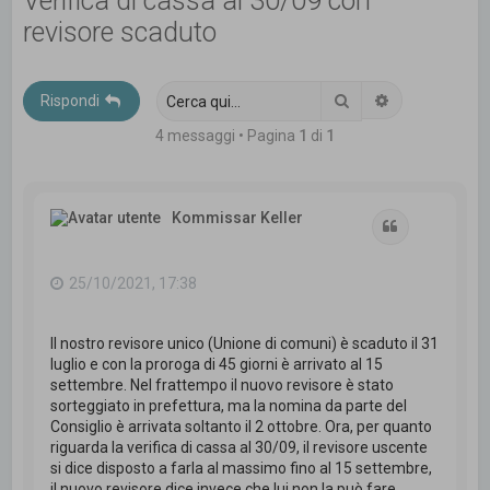
Verifica di cassa al 30/09 con
c
revisore scaduto
a
Cerca
Ricerca avanz
Rispondi
4 messaggi • Pagina
1
di
1
Kommissar Keller
Cita
25/10/2021, 17:38
Il nostro revisore unico (Unione di comuni) è scaduto il 31
luglio e con la proroga di 45 giorni è arrivato al 15
settembre. Nel frattempo il nuovo revisore è stato
sorteggiato in prefettura, ma la nomina da parte del
Consiglio è arrivata soltanto il 2 ottobre. Ora, per quanto
riguarda la verifica di cassa al 30/09, il revisore uscente
si dice disposto a farla al massimo fino al 15 settembre,
il nuovo revisore dice invece che lui non la può fare.