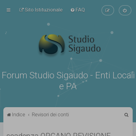
Sito Istituzionale
FAQ
Forum Studio Sigaudo - Enti Locali
e PA
C
Indice
Revisori dei conti
e
r