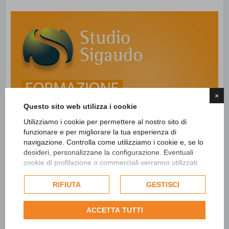
×
Questo sito web utilizza i cookie
Utilizziamo i cookie per permettere al nostro sito di
funzionare e per migliorare la tua esperienza di
navigazione. Controlla come utilizziamo i cookie e, se lo
desideri, personalizzane la configurazione. Eventuali
cookie di profilazione o commerciali verranno utilizzati
esclusivamente previa acquisizione del consenso
dell'utente e, se consentito, potrebbero essere utilizzati
RIFIUTA
GESTISCI
per personalizzare gli annunci pubblicitari. Per ulteriori
informazioni su come Google utilizza i dati raccolti,
ACCETTA TUTTI
consulta la
politica sulla privacy di Google
.