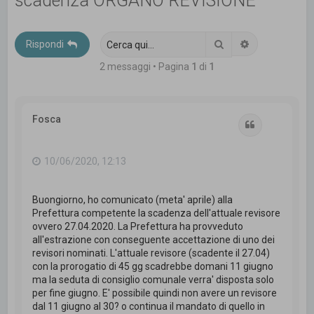
scadenza ORGANO REVISIONE
c
a
Cerca
Ricerca avanz
Rispondi
2 messaggi • Pagina
1
di
1
Fosca
Cita
10/06/2020, 12:13
Buongiorno, ho comunicato (meta' aprile) alla
Prefettura competente la scadenza dell'attuale revisore
ovvero 27.04.2020. La Prefettura ha provveduto
all'estrazione con conseguente accettazione di uno dei
revisori nominati. L'attuale revisore (scadente il 27.04)
con la prorogatio di 45 gg scadrebbe domani 11 giugno
ma la seduta di consiglio comunale verra' disposta solo
per fine giugno. E' possibile quindi non avere un revisore
dal 11 giugno al 30? o continua il mandato di quello in