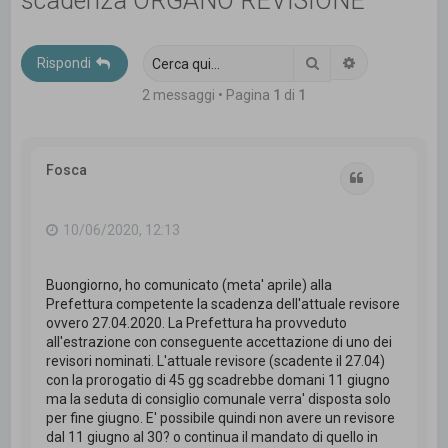
scadenza ORGANO REVISIONE
c
a
Cerca
Ricerca avanz
Rispondi
2 messaggi • Pagina
1
di
1
Fosca
Cita
10/06/2020, 12:13
Buongiorno, ho comunicato (meta' aprile) alla
Prefettura competente la scadenza dell'attuale revisore
ovvero 27.04.2020. La Prefettura ha provveduto
all'estrazione con conseguente accettazione di uno dei
revisori nominati. L'attuale revisore (scadente il 27.04)
con la prorogatio di 45 gg scadrebbe domani 11 giugno
ma la seduta di consiglio comunale verra' disposta solo
per fine giugno. E' possibile quindi non avere un revisore
dal 11 giugno al 30? o continua il mandato di quello in