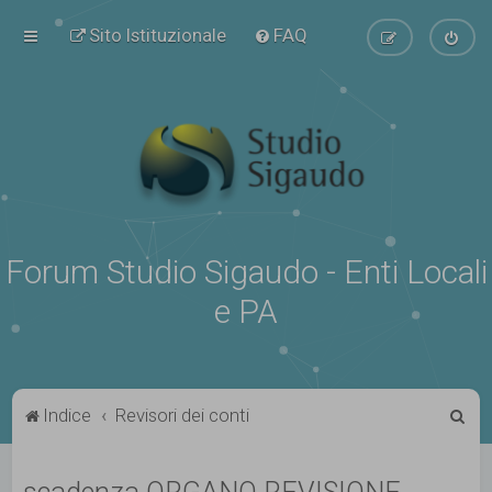
Sito Istituzionale
FAQ
Forum Studio Sigaudo - Enti Locali
e PA
C
Indice
Revisori dei conti
e
r