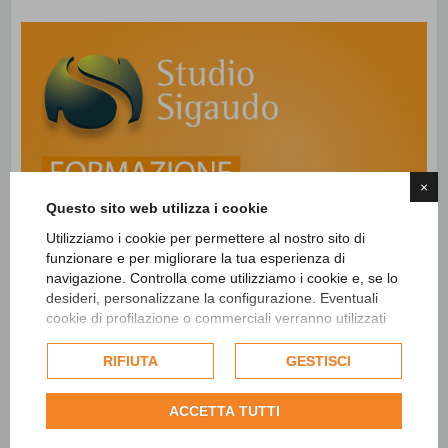
×
Questo sito web utilizza i cookie
Utilizziamo i cookie per permettere al nostro sito di
funzionare e per migliorare la tua esperienza di
navigazione. Controlla come utilizziamo i cookie e, se lo
desideri, personalizzane la configurazione. Eventuali
cookie di profilazione o commerciali verranno utilizzati
esclusivamente previa acquisizione del consenso
dell'utente e, se consentito, potrebbero essere utilizzati
RIFIUTA
GESTISCI
per personalizzare gli annunci pubblicitari. Per ulteriori
informazioni su come Google utilizza i dati raccolti,
ACCETTA TUTTI
consulta la
politica sulla privacy di Google
.