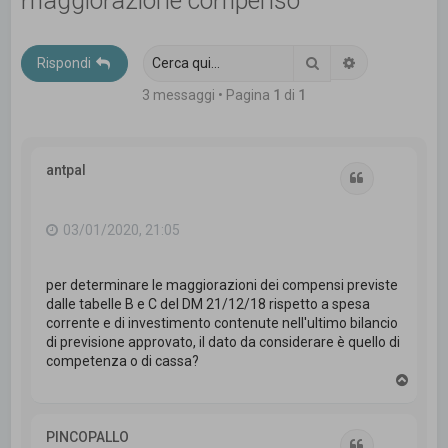
maggiorazione compenso
c
a
Cerca
Ricerca avanz
Rispondi
3 messaggi • Pagina
1
di
1
antpal
Cita
03/01/2020, 21:05
per determinare le maggiorazioni dei compensi previste
dalle tabelle B e C del DM 21/12/18 rispetto a spesa
corrente e di investimento contenute nell'ultimo bilancio
di previsione approvato, il dato da considerare è quello di
competenza o di cassa?
T
o
p
PINCOPALLO
Cita