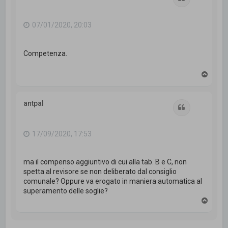
07/01/2020, 20:03
Competenza.
T
o
p
antpal
Cita
17/09/2020, 17:53
ma il compenso aggiuntivo di cui alla tab. B e C, non
spetta al revisore se non deliberato dal consiglio
comunale? Oppure va erogato in maniera automatica al
superamento delle soglie?
T
o
p