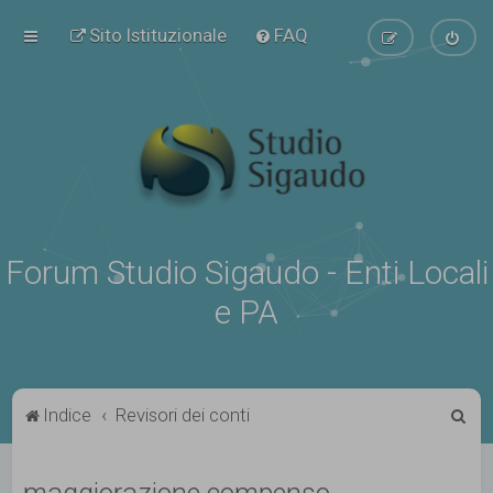
Sito Istituzionale
FAQ
Forum Studio Sigaudo - Enti Locali
e PA
C
Indice
Revisori dei conti
e
r