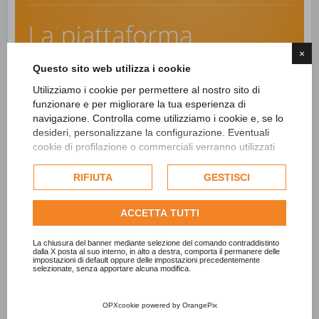
×
Questo sito web utilizza i cookie
Utilizziamo i cookie per permettere al nostro sito di
funzionare e per migliorare la tua esperienza di
navigazione. Controlla come utilizziamo i cookie e, se lo
desideri, personalizzane la configurazione. Eventuali
cookie di profilazione o commerciali verranno utilizzati
esclusivamente previa acquisizione del consenso
dell'utente e, se consentito, potrebbero essere utilizzati
RIFIUTA
GESTISCI
per personalizzare gli annunci pubblicitari. Per ulteriori
informazioni su come Google utilizza i dati raccolti,
ACCETTA TUTTI
consulta la
politica sulla privacy di Google
.
Consulta l'informativa cookie completa.
La chiusura del banner mediante selezione del comando contraddistinto
dalla X posta al suo interno, in alto a destra, comporta il permanere delle
impostazioni di default oppure delle impostazioni precedentemente
selezionate, senza apportare alcuna modifica.
OPXcookie
powered by
OrangePix