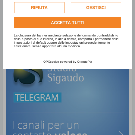
esclusivamente previa acquisizione del consenso
dell'utente e, se consentito, potrebbero essere utilizzati
RIFIUTA
GESTISCI
per personalizzare gli annunci pubblicitari. Per ulteriori
informazioni su come Google utilizza i dati raccolti,
ACCETTA TUTTI
consulta la
politica sulla privacy di Google
.
Consulta l'informativa cookie completa.
La chiusura del banner mediante selezione del comando contraddistinto
dalla X posta al suo interno, in alto a destra, comporta il permanere delle
impostazioni di default oppure delle impostazioni precedentemente
selezionate, senza apportare alcuna modifica.
OPXcookie
powered by
OrangePix