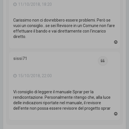
11/10/2018, 18:20
Carissimo non ci dovrebbero essere problemi. Però se
vuoi un consiglio...se sei Revisore in un Comune non fare
effettuare il bando e vai direttamente con l'incarico
diretto.
T
o
p
sissi71
Cita
15/10/2018, 22:00
Vi consiglio di leggere il manuale Sprar per la
rendicontazione. Personalmente ritengo che, alla luce
delle indicazioni riportate nel manuale, il revisore
dell'ente non possa essere revisore del progetto sprar
T
o
p