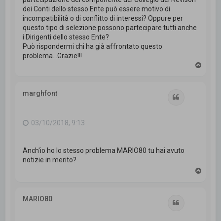
dei Conti dello stesso Ente può essere motivo di
incompatibilità o di conflitto di interessi? Oppure per
questo tipo di selezione possono partecipare tutti anche
i Dirigenti dello stesso Ente?
Può rispondermi chi ha già affrontato questo
problema...Grazie!!!
T
o
p
marghfont
Cita
03/10/2018, 9:13
Anch'io ho lo stesso problema MARIO80 tu hai avuto
notizie in merito?
T
o
p
MARIO80
Cita