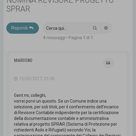
NOMINA REVISORE PROGETTO
c
SPRAR
a
Cerca
Ricerca avanz
Rispondi
4 messaggi • Pagina
1
di
1
MARIO80
Cita
15/02/2017, 21:06
Gent.mi, colleghi,
vorrei porvi un quesito. Se un Comune indice una
selezione, per soli titoli, per il conferimento dell'incarico
di Revisore Contabile indipendente per la certificazione
della documentazione contabile e amministrativa
relativa al progetto SPRAR (Sistema di Protezione per
richiedenti Asilo e Rifugiati) secondo Voi, la
partecipazione del componente del Collegio dei Revisori