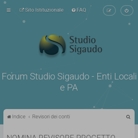
Sito Istituzionale
FAQ
Forum Studio Sigaudo - Enti Locali
e PA
C
Indice
Revisori dei conti
e
r