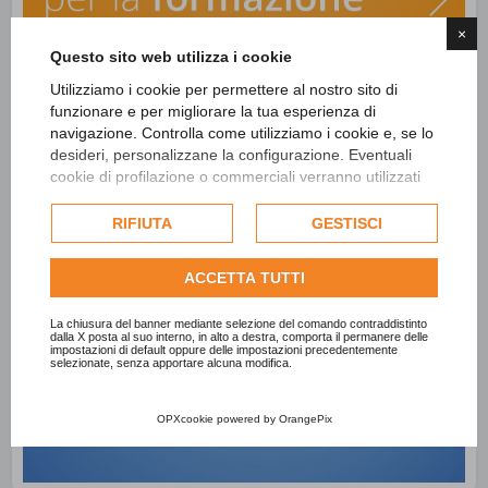
×
Questo sito web utilizza i cookie
Utilizziamo i cookie per permettere al nostro sito di
funzionare e per migliorare la tua esperienza di
navigazione. Controlla come utilizziamo i cookie e, se lo
desideri, personalizzane la configurazione. Eventuali
cookie di profilazione o commerciali verranno utilizzati
esclusivamente previa acquisizione del consenso
dell'utente e, se consentito, potrebbero essere utilizzati
RIFIUTA
GESTISCI
per personalizzare gli annunci pubblicitari. Per ulteriori
informazioni su come Google utilizza i dati raccolti,
ACCETTA TUTTI
consulta la
politica sulla privacy di Google
.
Consulta l'informativa cookie completa.
La chiusura del banner mediante selezione del comando contraddistinto
dalla X posta al suo interno, in alto a destra, comporta il permanere delle
impostazioni di default oppure delle impostazioni precedentemente
selezionate, senza apportare alcuna modifica.
OPXcookie
powered by
OrangePix