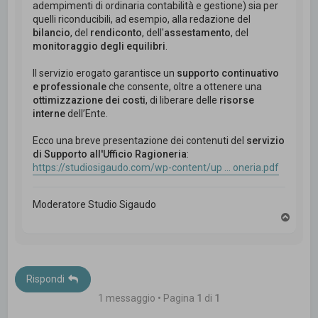
adempimenti di ordinaria contabilità e gestione) sia per
quelli riconducibili, ad esempio, alla redazione del
bilancio
, del
rendiconto
, dell'
assestamento
, del
monitoraggio degli equilibri
.
Il servizio erogato garantisce un
supporto continuativo
e professionale
che consente, oltre a ottenere una
ottimizzazione dei costi
, di liberare delle
risorse
interne
dell’Ente.
Ecco una breve presentazione dei contenuti del
servizio
di Supporto all'Ufficio Ragioneria
:
https://studiosigaudo.com/wp-content/up ... oneria.pdf
Moderatore Studio Sigaudo
T
o
p
Rispondi
1 messaggio • Pagina
1
di
1