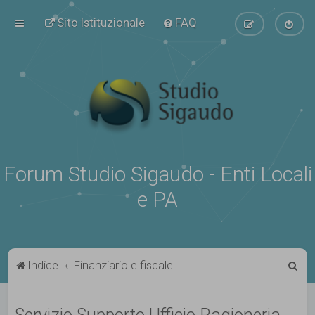
Sito Istituzionale
FAQ
Forum Studio Sigaudo - Enti Locali
e PA
C
Indice
Finanziario e fiscale
e
r