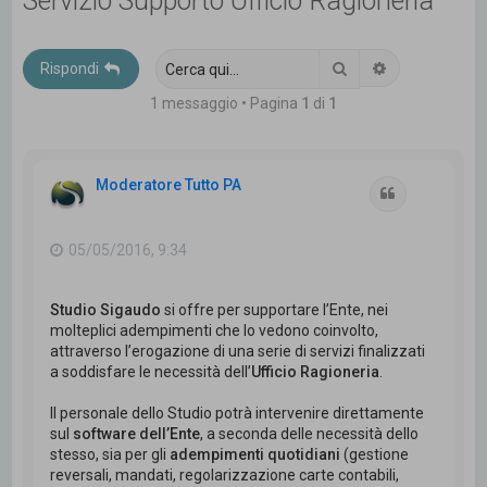
Servizio Supporto Ufficio Ragioneria
c
a
Cerca
Ricerca avanz
Rispondi
1 messaggio • Pagina
1
di
1
Moderatore Tutto PA
Cita
05/05/2016, 9:34
Studio Sigaudo
si offre per supportare l’Ente, nei
molteplici adempimenti che lo vedono coinvolto,
attraverso l’erogazione di una serie di servizi finalizzati
a soddisfare le necessità dell’
Ufficio Ragioneria
.
Il personale dello Studio potrà intervenire direttamente
sul
software dell’Ente
, a seconda delle necessità dello
stesso, sia per gli
adempimenti quotidiani
(gestione
reversali, mandati, regolarizzazione carte contabili,