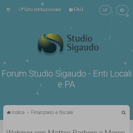
Sito Istituzionale
FAQ
Forum Studio Sigaudo - Enti Locali
e PA
C
Indice
Finanziario e fiscale
e
r