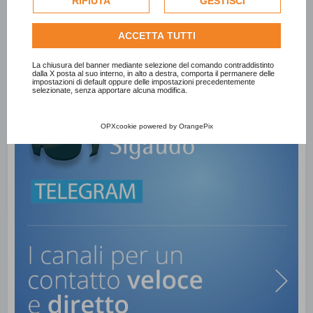
RIFIUTA
GESTISCI
per personalizzare gli annunci pubblicitari. Per ulteriori
informazioni su come Google utilizza i dati raccolti,
ACCETTA TUTTI
consulta la
politica sulla privacy di Google
.
Consulta l'informativa cookie completa.
La chiusura del banner mediante selezione del comando contraddistinto
dalla X posta al suo interno, in alto a destra, comporta il permanere delle
impostazioni di default oppure delle impostazioni precedentemente
selezionate, senza apportare alcuna modifica.
OPXcookie
powered by
OrangePix