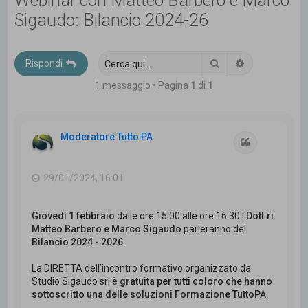
Webinar con Matteo Barbero e Marco
c
Sigaudo: Bilancio 2024-26
a
Cerca
Ricerca avanz
Rispondi
1 messaggio • Pagina
1
di
1
Moderatore Tutto PA
Cita
29/01/2024, 16:01
Giovedì 1 febbraio
dalle ore 15.00 alle ore 16.30 i
Dott.ri
Matteo Barbero e Marco Sigaudo
parleranno del
Bilancio 2024 - 2026.
La DIRETTA dell’incontro formativo organizzato da
Studio Sigaudo srl è
gratuita per tutti coloro che hanno
sottoscritto una delle soluzioni Formazione TuttoPA.