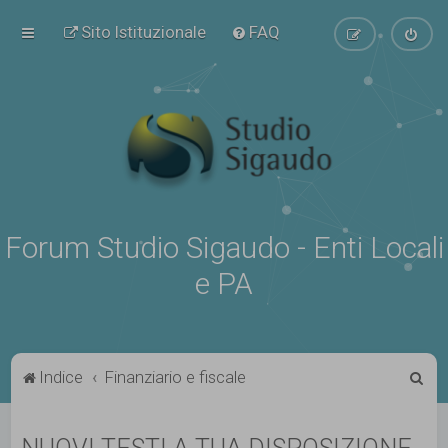
Sito Istituzionale
FAQ
Forum Studio Sigaudo - Enti Locali
e PA
C
Indice
Finanziario e fiscale
e
r