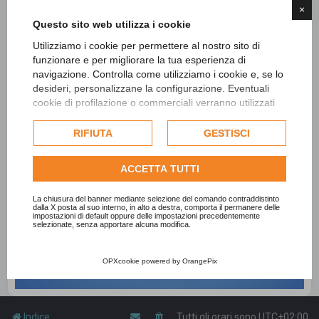
×
Questo sito web utilizza i cookie
Utilizziamo i cookie per permettere al nostro sito di
funzionare e per migliorare la tua esperienza di
navigazione. Controlla come utilizziamo i cookie e, se lo
desideri, personalizzane la configurazione. Eventuali
cookie di profilazione o commerciali verranno utilizzati
esclusivamente previa acquisizione del consenso
dell'utente e, se consentito, potrebbero essere utilizzati
RIFIUTA
GESTISCI
per personalizzare gli annunci pubblicitari. Per ulteriori
informazioni su come Google utilizza i dati raccolti,
ACCETTA TUTTI
consulta la
politica sulla privacy di Google
.
Consulta l'informativa cookie completa.
La chiusura del banner mediante selezione del comando contraddistinto
dalla X posta al suo interno, in alto a destra, comporta il permanere delle
impostazioni di default oppure delle impostazioni precedentemente
selezionate, senza apportare alcuna modifica.
OPXcookie
powered by
OrangePix
Indice
Tutti gli orari sono
UTC+02:00