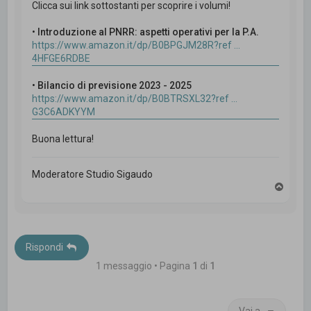
Clicca sui link sottostanti per scoprire i volumi!
•
Introduzione al PNRR: aspetti operativi per la P.A.
https://www.amazon.it/dp/B0BPGJM28R?ref ...
4HFGE6RDBE
•
Bilancio di previsione 2023 - 2025
https://www.amazon.it/dp/B0BTRSXL32?ref ...
G3C6ADKYYM
Buona lettura!
Moderatore Studio Sigaudo
T
o
p
Rispondi
1 messaggio • Pagina
1
di
1