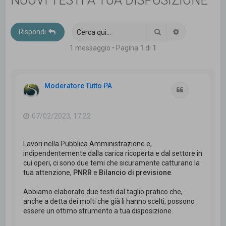
NUOVI TESTI A TUA DISPOSIZIONE
c
a
Cerca
Ricerca avanz
Rispondi
1 messaggio • Pagina
1
di
1
Moderatore Tutto PA
Cita
07/02/2023, 17:22
Lavori nella Pubblica Amministrazione e,
indipendentemente dalla carica ricoperta e dal settore in
cui operi, ci sono due temi che sicuramente catturano la
tua attenzione,
PNRR
e
Bilancio di previsione
.
Abbiamo elaborato due testi dal taglio pratico che,
anche a detta dei molti che già li hanno scelti, possono
essere un ottimo strumento a tua disposizione.