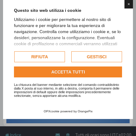
×
Questo sito web utilizza i cookie
Utilizziamo i cookie per permettere al nostro sito di
funzionare e per migliorare la tua esperienza di
navigazione. Controlla come utilizziamo i cookie e, se lo
desideri, personalizzane la configurazione. Eventuali
cookie di profilazione o commerciali verranno utilizzati
esclusivamente previa acquisizione del consenso
dell'utente e, se consentito, potrebbero essere utilizzati
RIFIUTA
GESTISCI
per personalizzare gli annunci pubblicitari. Per ulteriori
informazioni su come Google utilizza i dati raccolti,
ACCETTA TUTTI
consulta la
politica sulla privacy di Google
.
Consulta l'informativa cookie completa.
La chiusura del banner mediante selezione del comando contraddistinto
dalla X posta al suo interno, in alto a destra, comporta il permanere delle
impostazioni di default oppure delle impostazioni precedentemente
selezionate, senza apportare alcuna modifica.
OPXcookie
powered by
OrangePix
Indice
Tutti gli orari sono
UTC+02:00