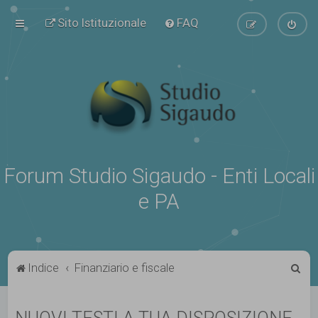
Sito Istituzionale
FAQ
Forum Studio Sigaudo - Enti Locali
e PA
C
Indice
Finanziario e fiscale
e
r