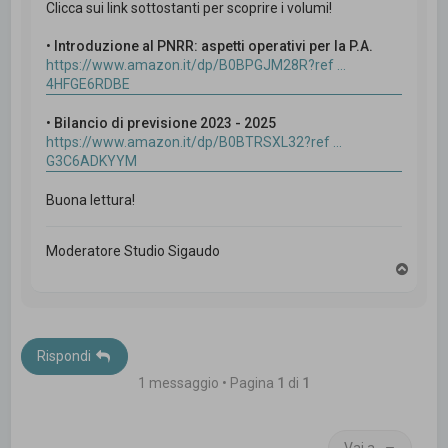
Clicca sui link sottostanti per scoprire i volumi!
•
Introduzione al PNRR: aspetti operativi per la P.A.
https://www.amazon.it/dp/B0BPGJM28R?ref ...
4HFGE6RDBE
•
Bilancio di previsione 2023 - 2025
https://www.amazon.it/dp/B0BTRSXL32?ref ...
G3C6ADKYYM
Buona lettura!
Moderatore Studio Sigaudo
T
o
p
Rispondi
1 messaggio • Pagina
1
di
1