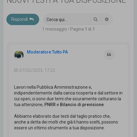
NUOVI TESTI A TUA DISPOSIZIONE
c
a
Cerca
Ricerca avanz
Rispondi
1 messaggio • Pagina
1
di
1
Moderatore Tutto PA
Cita
07/02/2023, 17:22
Lavori nella Pubblica Amministrazione e,
indipendentemente dalla carica ricoperta e dal settore in
cui operi, ci sono due temi che sicuramente catturano la
tua attenzione,
PNRR
e
Bilancio di previsione
.
Abbiamo elaborato due testi dal taglio pratico che,
anche a detta dei molti che già li hanno scelti, possono
essere un ottimo strumento a tua disposizione.