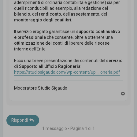
adempimenti di ordinaria contabilità e gestione) sia per
quelli riconducibili, ad esempio, alla redazione del
bilancio
, del
rendiconto
, dell'
assestamento
, del
monitoraggio degli equilibri
.
Il servizio erogato garantisce un
supporto continuativo
e professionale
che consente, oltre a ottenere una
ottimizzazione dei costi
, di liberare delle
risorse
interne
dell’Ente.
Ecco una breve presentazione dei contenuti del
servizio
di Supporto all'Ufficio Ragioneria
:
https://studiosigaudo.com/wp-content/up ... oneria.pdf
Moderatore Studio Sigaudo
T
o
p
Rispondi
1 messaggio • Pagina
1
di
1