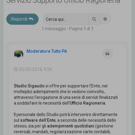
Servizio Supporto Ufficio Ragioneria
c
a
Cerca
Ricerca avanz
Rispondi
1 messaggio • Pagina
1
di
1
Moderatore Tutto PA
Cita
05/05/2016, 9:34
Studio Sigaudo
si offre per supportare l’Ente, nei
molteplici adempimenti che lo vedono coinvolto,
attraverso l’erogazione di una serie di servizi finalizzati
a soddisfare le necessità dell’
Ufficio Ragioneria
.
Il personale dello Studio potrà intervenire direttamente
sul
software dell’Ente
, a seconda delle necessità dello
stesso, sia per gli
adempimenti quotidiani
(gestione
reversali, mandati, regolarizzazione carte contabili,