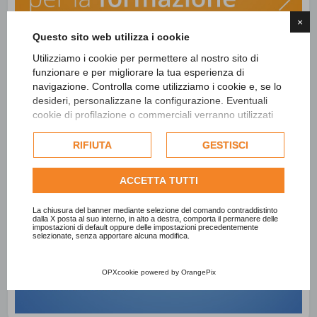
×
Questo sito web utilizza i cookie
Utilizziamo i cookie per permettere al nostro sito di
funzionare e per migliorare la tua esperienza di
navigazione. Controlla come utilizziamo i cookie e, se lo
desideri, personalizzane la configurazione. Eventuali
cookie di profilazione o commerciali verranno utilizzati
esclusivamente previa acquisizione del consenso
dell'utente e, se consentito, potrebbero essere utilizzati
RIFIUTA
GESTISCI
per personalizzare gli annunci pubblicitari. Per ulteriori
informazioni su come Google utilizza i dati raccolti,
ACCETTA TUTTI
consulta la
politica sulla privacy di Google
.
Consulta l'informativa cookie completa.
La chiusura del banner mediante selezione del comando contraddistinto
dalla X posta al suo interno, in alto a destra, comporta il permanere delle
impostazioni di default oppure delle impostazioni precedentemente
selezionate, senza apportare alcuna modifica.
OPXcookie
powered by
OrangePix