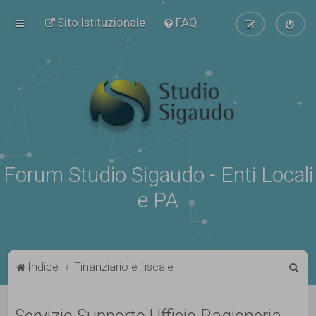
Sito Istituzionale
FAQ
Forum Studio Sigaudo - Enti Locali
e PA
C
Indice
Finanziario e fiscale
e
r