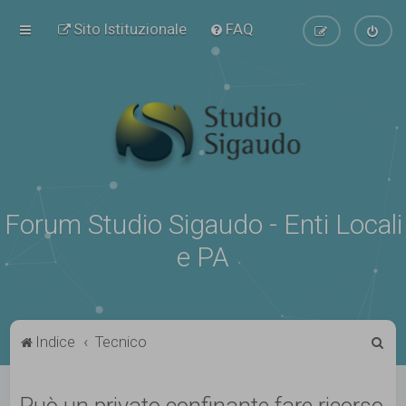
Sito Istituzionale
FAQ
Forum Studio Sigaudo - Enti Locali
e PA
C
Indice
Tecnico
e
r