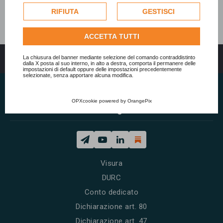
esclusivamente previa acquisizione del consenso
dell'utente e, se consentito, potrebbero essere utilizzati
RIFIUTA
GESTISCI
per personalizzare gli annunci pubblicitari. Per ulteriori
informazioni su come Google utilizza i dati raccolti,
ACCETTA TUTTI
consulta la
politica sulla privacy di Google
.
Consulta l'informativa cookie completa.
La chiusura del banner mediante selezione del comando contraddistinto
Indice
Tutti gli orari sono
UTC+02:00
dalla X posta al suo interno, in alto a destra, comporta il permanere delle
impostazioni di default oppure delle impostazioni precedentemente
selezionate, senza apportare alcuna modifica.
OPXcookie
powered by
OrangePix
Studio Sigaudo
Visura
DURC
Conto dedicato
Dichiarazione art. 80
Dichiarazione art. 47