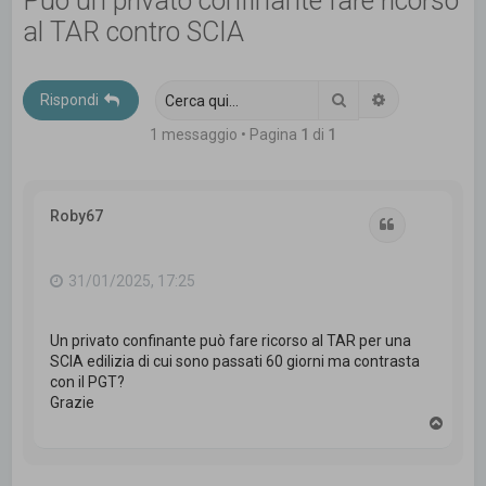
Può un privato confinante fare ricorso
c
al TAR contro SCIA
a
Cerca
Ricerca avanz
Rispondi
1 messaggio • Pagina
1
di
1
Roby67
Cita
31/01/2025, 17:25
Un privato confinante può fare ricorso al TAR per una
SCIA edilizia di cui sono passati 60 giorni ma contrasta
con il PGT?
Grazie
T
o
p