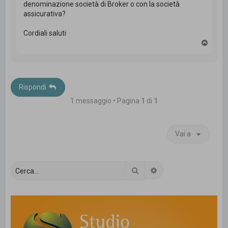
denominazione società di Broker o con la società
assicurativa?
Cordiali saluti
T
o
p
Rispondi
1 messaggio • Pagina
1
di
1
Vai a
Cerca
Ricerca avanzata