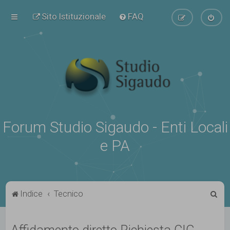
Sito Istituzionale
FAQ
Forum Studio Sigaudo - Enti Locali
e PA
C
Indice
Tecnico
e
r