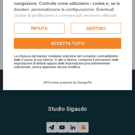
navigazione. Controlla come utilizziamo i cookie e, se lo
desideri, personalizzane la configurazione. Eventuali
cookie di profilazione o commerciali verranno utilizzati
esclusivamente previa acquisizione del consenso
dell'utente e, se consentito, potrebbero essere utilizzati
RIFIUTA
GESTISCI
per personalizzare gli annunci pubblicitari. Per ulteriori
informazioni su come Google utilizza i dati raccolti,
ACCETTA TUTTI
consulta la
politica sulla privacy di Google
.
Consulta l'informativa cookie completa.
La chiusura del banner mediante selezione del comando contraddistinto
dalla X posta al suo interno, in alto a destra, comporta il permanere delle
impostazioni di default oppure delle impostazioni precedentemente
selezionate, senza apportare alcuna modifica.
Indice
Tutti gli orari sono
UTC+02:00
OPXcookie
powered by
OrangePix
Studio Sigaudo