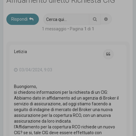
Affidamento diretto Richiesta CIG
c
a
Cerca
Ricerca avanz
Rispondi
1 messaggio • Pagina
1
di
1
Letizia
Cita
03/04/2024, 9:03
Buongiorno,
si chiedono informazioni per la richiesta di un CIG:
Abbiamo dato in affidamento ad un agenzia di Broker il
servizio di assicurazione, ad oggi stiamo facendo a
seguito di indagine di mercato del Broker una nuova
assicurazione per la copertura RCO, con un anuova
assicurazione da loro indicata.
l'Affidamento per la copertura RCO richiede un nuovo
CIG? se si, tale CIG deve essere effettuato con