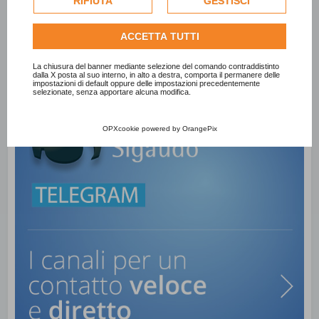
RIFIUTA
GESTISCI
per personalizzare gli annunci pubblicitari. Per ulteriori
informazioni su come Google utilizza i dati raccolti,
ACCETTA TUTTI
consulta la
politica sulla privacy di Google
.
Consulta l'informativa cookie completa.
La chiusura del banner mediante selezione del comando contraddistinto
dalla X posta al suo interno, in alto a destra, comporta il permanere delle
impostazioni di default oppure delle impostazioni precedentemente
selezionate, senza apportare alcuna modifica.
OPXcookie
powered by
OrangePix