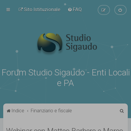
Sito Istituzionale
FAQ
Forum Studio Sigaudo - Enti Locali
e PA
C
Indice
Finanziario e fiscale
e
r