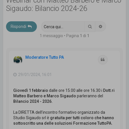
Webinar con Matteo Barbero e Marco
c
Sigaudo: Bilancio 2024-26
a
Cerca
Ricerca avanz
Rispondi
1 messaggio • Pagina
1
di
1
Moderatore Tutto PA
Cita
29/01/2024, 16:01
Giovedì 1 febbraio
dalle ore 15.00 alle ore 16.30 i
Dott.ri
Matteo Barbero e Marco Sigaudo
parleranno del
Bilancio 2024 - 2026.
La DIRETTA dell’incontro formativo organizzato da
Studio Sigaudo srl è
gratuita per tutti coloro che hanno
sottoscritto una delle soluzioni Formazione TuttoPA.