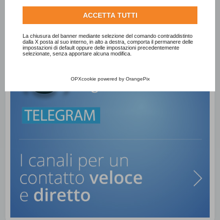
informazioni su come Google utilizza i dati raccolti,
ACCETTA TUTTI
consulta la
politica sulla privacy di Google
.
Consulta l'informativa cookie completa.
La chiusura del banner mediante selezione del comando contraddistinto
dalla X posta al suo interno, in alto a destra, comporta il permanere delle
impostazioni di default oppure delle impostazioni precedentemente
selezionate, senza apportare alcuna modifica.
OPXcookie
powered by
OrangePix