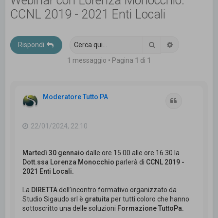
Webinar con Lorenza Monocchio:
c
CCNL 2019 - 2021 Enti Locali
a
Cerca
Ricerca avanz
Rispondi
1 messaggio • Pagina
1
di
1
Moderatore Tutto PA
Cita
22/01/2024, 22:10
Martedì 30 gennaio
dalle ore 15.00 alle ore 16.30 la
Dott.ssa Lorenza Monocchio
parlerà di
CCNL 2019 -
2021 Enti Locali.
La
DIRETTA
dell’incontro formativo organizzato da
Studio Sigaudo srl è
gratuita
per tutti coloro che hanno
sottoscritto una delle soluzioni
Formazione TuttoPa.