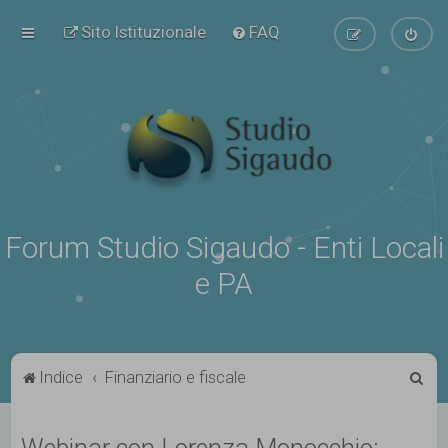
Sito Istituzionale
FAQ
Forum Studio Sigaudo - Enti Locali
e PA
C
Indice
Finanziario e fiscale
e
r