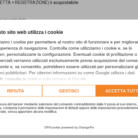
IRETTA + REGISTRAZIONE) è
acquistabile
 seguente link:
to sito web utilizza i cookie
 2019 - 2021 Enti Locali (comprensivo di
zziamo i cookie per permettere al nostro sito di funzionare e per migliora
rmazione TuttoPa, contattaci al numero
sperienza di navigazione. Controlla come utilizziamo i cookie e, se lo
audo.com
eri, personalizzane la configurazione. Eventuali cookie di profilazione o
rciali verranno utilizzati esclusivamente previa acquisizione del cons
ne TuttoPa
? clicca qui:
utente e, se consentito, potrebbero essere utilizzati per personalizzare gl
i pubblicitari. Per ulteriori informazioni su come Google utilizza i dati
ti, consulta la
politica sulla privacy di Google
.
 Formazione TuttoPa risultano
k Zoom per collegarsi alle ore 15.00.
lta l'informativa cookie completa.
RIFIUTA
GESTISCI
ACCETTA TUTT
ta”/”spam”.
sura del banner mediante selezione del comando contraddistinto dalla X posta al suo interno, 
a, comporta il permanere delle impostazioni di default oppure delle impostazioni precedentem
’incontro fino a 30 minuti dall’inizio della
nate, senza apportare alcuna modifica.
co della mail/telefonata.
ostra piattaforma Formazione.TuttoPa
OPXcookie
powered by
OrangePix
tutti coloro che hanno acquistato il corso