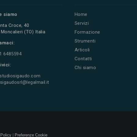
e siamo
Home
Servizi
nta Croce, 40
Moncalieri (TO) Italia
Formazione
Strumenti
amaci:
Articoli
11 6485594
Contatti
ivici:
Chi siamo
studiosigaudo.com
sigaudosrl@legalmail.it
 Policy
|
Preferenze Cookie