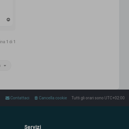
T
o
p
gina
1
di
1
a
Contattaci
Cancella cookie
Tutti gli orari sono
UTC+02:00
Servizi