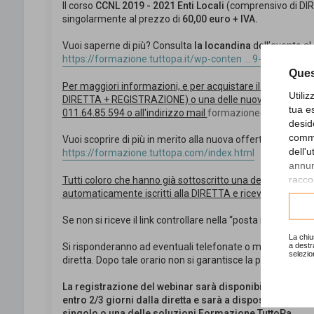
Il corso
CCNL 2019 - 2021 Enti Locali
(comprensivo di D
singolarmente al prezzo di
60,00 euro + IVA.
Vuoi saperne di più? Consulta
la locandina
dell’evento al
https://formazione.tuttopa.it/wp-conten ... 9-2021.pdf
Ques
Per maggiori informazioni, e per acquistare il corso CCNL
Utili
DIRETTA + REGISTRAZIONE) o una delle nuove offerte Fo
tua e
011.64.85.594 o all'indirizzo mail
formazione@studiosig
desid
comme
Vuoi scoprire di più in merito alla nuova offerta
Formazio
dell'
https://formazione.tuttopa.com/index.html
annunc
raccol
Tutti coloro che hanno già sottoscritto una delle offerte
automaticamente iscritti alla DIRETTA e riceveranno il lin
Consu
Se non si riceve il link controllare nella “posta indesidera
La chiu
a destr
Si risponderanno ad eventuali telefonate o mail relative all
selezio
diretta. Dopo tale orario non si garantisce la presa in cari
La registrazione del webinar sarà disponibile sulla n
entro 2/3 giorni dalla diretta e sarà a disposizione di 
singolo o una delle soluzioni Formazione TuttoPa.