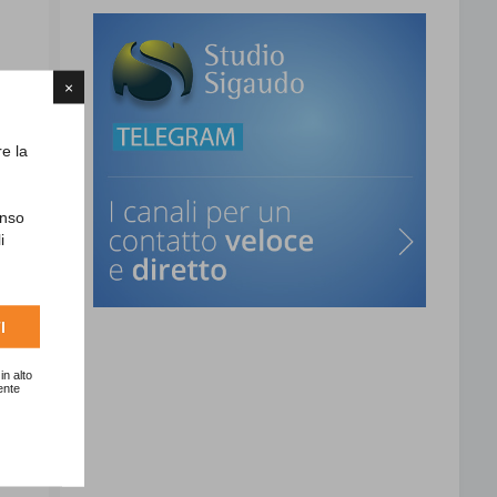
×
re la
enso
i
I
in alto
ente