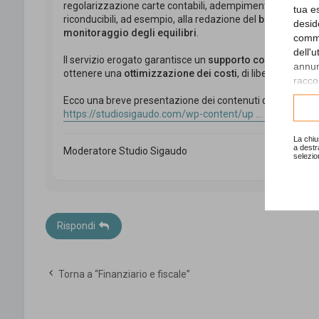
regolarizzazione carte contabili, adempimenti di ordinaria 
tua e
riconducibili, ad esempio, alla redazione del
bilancio
, del
desid
monitoraggio degli equilibri
.
comme
dell'
Il servizio erogato garantisce un
supporto continuativo e
annunc
ottenere una
ottimizzazione dei costi
, di liberare delle
r
raccol
Ecco una breve presentazione dei contenuti del
servizio 
Consu
https://studiosigaudo.com/wp-content/up ... oneria.pdf
La chiu
a destr
Moderatore Studio Sigaudo
selezio
Rispondi
Torna a “Finanziario e fiscale”