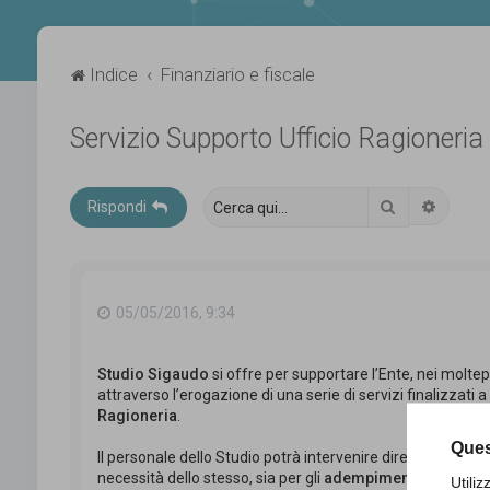
Indice
Finanziario e fiscale
Servizio Supporto Ufficio Ragioneria
Cerca
Ricerca
Rispondi
05/05/2016, 9:34
Studio Sigaudo
si offre per supportare l’Ente, nei molte
attraverso l’erogazione di una serie di servizi finalizzati a
Ragioneria
.
Ques
Il personale dello Studio potrà intervenire direttamente s
necessità dello stesso, sia per gli
adempimenti quotidian
Utili