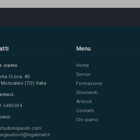
atti
Menu
e siamo
Home
Servizi
nta Croce, 40
Moncalieri (TO) Italia
Formazione
Strumenti
amaci:
Articoli
11 6485594
Contatti
ivici:
Chi siamo
studiosigaudo.com
sigaudosrl@legalmail.it