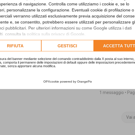
contabilità e gestione) sia per quelli
sperienza di navigazione. Controlla come utilizziamo i cookie e, se lo
rendiconto
, dell'
assestamento
, del
eri, personalizzane la configurazione. Eventuali cookie di profilazione o
rciali verranno utilizzati esclusivamente previa acquisizione del cons
utente e, se consentito, potrebbero essere utilizzati per personalizzare gl
 professionale
che consente, oltre a
i pubblicitari. Per ulteriori informazioni su come Google utilizza i dati
isorse interne
dell’Ente.
ti, consulta la
politica sulla privacy di Google
.
di Supporto all'Ufficio Ragioneria
:
lta l'informativa cookie completa.
RIFIUTA
GESTISCI
ACCETTA TUTT
sura del banner mediante selezione del comando contraddistinto dalla X posta al suo interno, 
a, comporta il permanere delle impostazioni di default oppure delle impostazioni precedentem
nate, senza apportare alcuna modifica.
OPXcookie
powered by
OrangePix
1 messaggio • Pa
Vai 