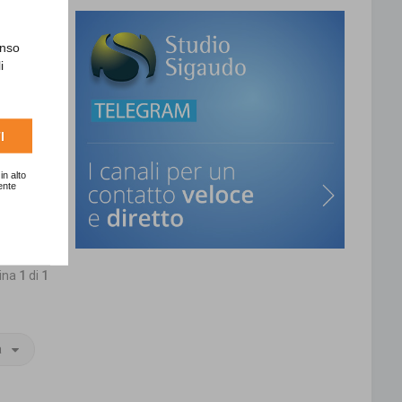
enso
i
I
in alto
ente
T
o
p
gina
1
di
1
a