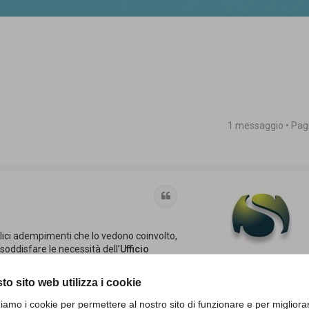
1 messaggio • Pa
 avanzata
Cita
plici adempimenti che lo vedono coinvolto,
 soddisfare le necessità dell’
Ufficio
Moderatore Tutto PA
to sito web utilizza i cookie
Messaggi:
1683
ul
software dell’Ente
, a seconda delle
i
(gestione reversali, mandati,
zziamo i cookie per permettere al nostro sito di funzionare e per migliora