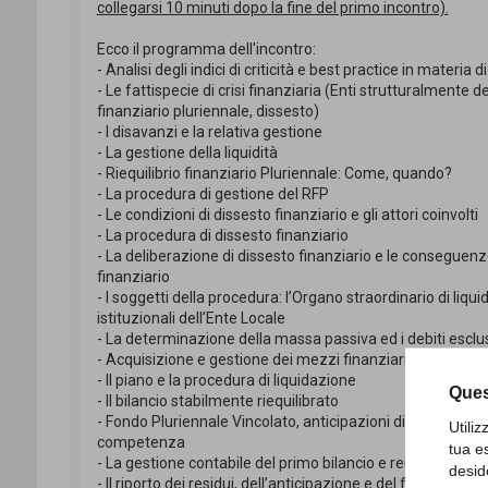
collegarsi 10 minuti dopo la fine del primo incontro).
Ecco il programma dell'incontro:
- Analisi degli indici di criticità e best practice in materia
- Le fattispecie di crisi finanziaria (Enti strutturalmente def
finanziario pluriennale, dissesto)
- I disavanzi e la relativa gestione
- La gestione della liquidità
- Riequilibrio finanziario Pluriennale: Come, quando?
- La procedura di gestione del RFP
- Le condizioni di dissesto finanziario e gli attori coinvolti
- La procedura di dissesto finanziario
- La deliberazione di dissesto finanziario e le conseguenz
finanziario
- I soggetti della procedura: l’Organo straordinario di liqui
istituzionali dell’Ente Locale
- La determinazione della massa passiva ed i debiti esclu
- Acquisizione e gestione dei mezzi finanziari per il risa
- Il piano e la procedura di liquidazione
Ques
- Il bilancio stabilmente riequilibrato
- Fondo Pluriennale Vincolato, anticipazioni di liquidità e 
Utili
competenza
tua e
- La gestione contabile del primo bilancio e rendiconto su
desid
- Il riporto dei residui, dell’anticipazione e del fondo pluri