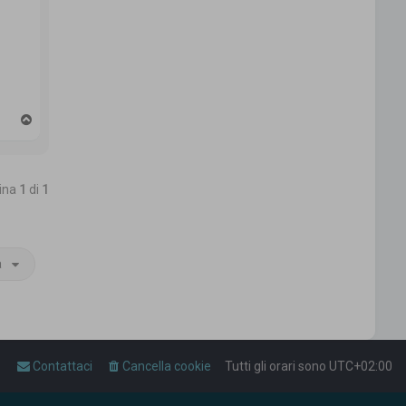
T
o
p
gina
1
di
1
a
Contattaci
Cancella cookie
Tutti gli orari sono
UTC+02:00