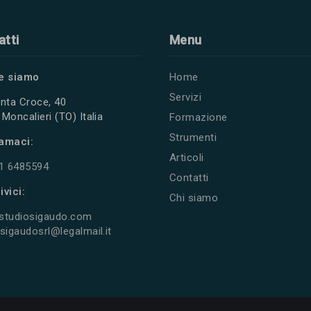
atti
Menu
e siamo
Home
Servizi
nta Croce, 40
Moncalieri (TO) Italia
Formazione
Strumenti
amaci:
Articoli
11 6485594
Contatti
ivici:
Chi siamo
studiosigaudo.com
sigaudosrl@legalmail.it