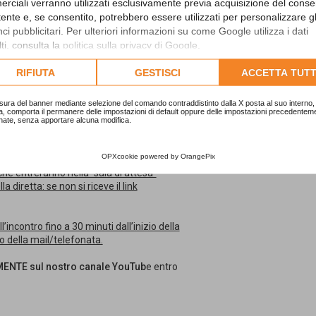
rciali verranno utilizzati esclusivamente previa acquisizione del cons
ncio
utente e, se consentito, potrebbero essere utilizzati per personalizzare gl
amentari per il risanamento dell’Ente
i pubblicitari. Per ulteriori informazioni su come Google utilizza i dati
ti, consulta la
politica sulla privacy di Google
.
 Studio Sigaudo srl è
gratuita previa
lta l'informativa cookie completa.
RIFIUTA
GESTISCI
ACCETTA TUTT
it/corso/cri ... -bilancio/
sura del banner mediante selezione del comando contraddistinto dalla X posta al suo interno, 
 seguente link:
a, comporta il permanere delle impostazioni di default oppure delle impostazioni precedentem
nate, senza apportare alcuna modifica.
igaudo.com
OPXcookie
powered by
OrangePix
 che entreranno nella “sala di attesa”
 diretta: se non si riceve il link
’incontro fino a 30 minuti dall’inizio della
co della mail/telefonata.
ENTE sul nostro canale YouTub
e entro