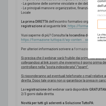
comme
- La gestione delle somme vincolate e dei debiti fuori bila
dell'
- Le principali manovre organizzative, finanziarie e regol
annunc
Locale
raccol
La prima DIRETTA
dell’incontro formativo organizzato da
Consu
registrazione
al seguente link:
https://formazione.tuttopa.
La chiu
Vuoi saperne di più? Consulta
la locandina dell’evento
al
a destr
https://formazione.tuttopa.it/wp-conten ... ssesto.pdf
selezio
Per ulteriori informazioni scrivere a
formazione@studios
Si precisa che il webinar sarà fruibile dai primi 100 utenti
collegandosi al link zoom che invieremo il giorno prima della
controllare nella “posta indesiderata”/”spam”.
Si risponderanno ad eventuali telefonate o mail relative all
diretta. Dopo tale orario non si garantisce la presa in cari
La
registrazione
del webinar sarà disponibile
GRATUITAM
2/3 giorni dalla diretta.
Novità per tutti gli aderenti a Soluzione TuttoPA: