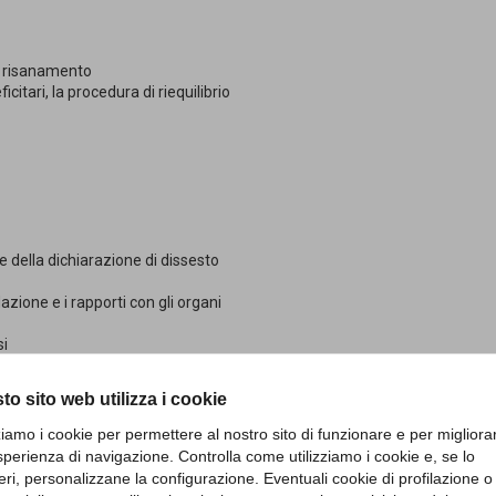
 di risanamento
icitari, la procedura di riequilibrio
e della dichiarazione di dissesto
dazione e i rapporti con gli organi
si
namento
to sito web utilizza i cookie
somme vincolate distratte, i problemi di
zziamo i cookie per permettere al nostro sito di funzionare e per migliora
sperienza di navigazione. Controlla come utilizziamo i cookie e, se lo
ccessivo alla dichiarazione di dissesto
eri, personalizzane la configurazione. Eventuali cookie di profilazione o
ennale vincolato