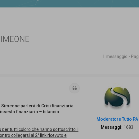
SIMEONE
1 messaggio • Pa
 avanzata
Cita
e Simeone parlerà di Crisi finanziaria
dissesto finanziario – bilancio
Moderatore Tutto PA
Messaggi:
1683
o per tutti coloro che hanno sottoscritto il
tro collegarsi al 2° link ricevuto e