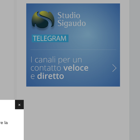
×
re la