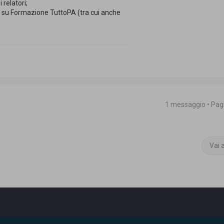
 relatori;
ati su Formazione TuttoPA (tra cui anche
1 messaggio • Pa
Vai 