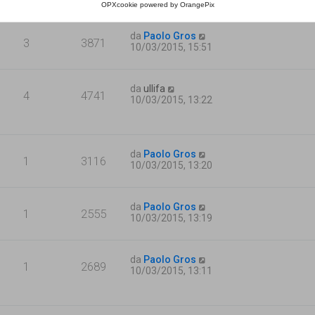
OPXcookie
powered by
OrangePix
da
Paolo Gros
3
3871
10/03/2015, 15:51
da
ullifa
4
4741
10/03/2015, 13:22
da
Paolo Gros
1
3116
10/03/2015, 13:20
da
Paolo Gros
1
2555
10/03/2015, 13:19
da
Paolo Gros
1
2689
10/03/2015, 13:11