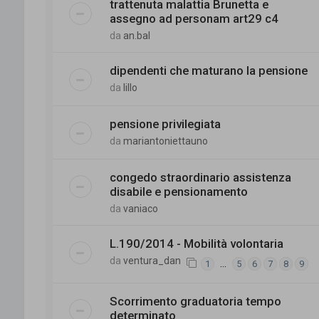
trattenuta malattia Brunetta e
assegno ad personam art29 c4
da
an.bal
dipendenti che maturano la pensione
da
lillo
pensione privilegiata
da
mariantoniettauno
congedo straordinario assistenza
disabile e pensionamento
da
vaniaco
L.190/2014 - Mobilità volontaria
da
ventura_dan
…
1
5
6
7
8
9
Scorrimento graduatoria tempo
determinato