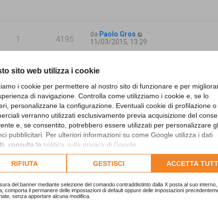
da
Paolo Gros
1
4195
11/03/2015, 13:29
to sito web utilizza i cookie
da
Moderatore Tutto PA
0
2055
11/03/2015, 10:26
zziamo i cookie per permettere al nostro sito di funzionare e per migliora
sperienza di navigazione. Controlla come utilizziamo i cookie e, se lo
eri, personalizzane la configurazione. Eventuali cookie di profilazione o
rciali verranno utilizzati esclusivamente previa acquisizione del cons
da
Moderatore Tutto PA
0
1869
11/03/2015, 10:23
utente e, se consentito, potrebbero essere utilizzati per personalizzare gl
i pubblicitari. Per ulteriori informazioni su come Google utilizza i dati
ti, consulta la
politica sulla privacy di Google
.
lta l'informativa cookie completa.
da
ibrisam
RIFIUTA
GESTISCI
ACCETTA TUTT
2
3726
11/03/2015, 9:39
sura del banner mediante selezione del comando contraddistinto dalla X posta al suo interno, 
a, comporta il permanere delle impostazioni di default oppure delle impostazioni precedentem
nate, senza apportare alcuna modifica.
da
Paolo Gros
1
3302
11/03/2015, 9:09