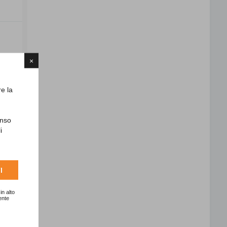
×
re la
enso
i
I
in alto
ente