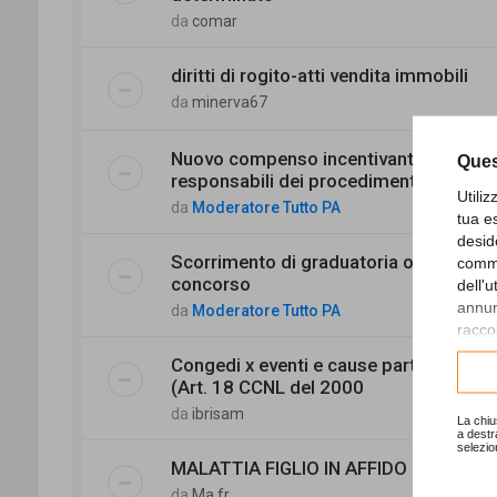
da
comar
diritti di rogito-atti vendita immobili
da
minerva67
Nuovo compenso incentivante ai
Ques
responsabili dei procedimenti
Utili
da
Moderatore Tutto PA
tua e
desid
Scorrimento di graduatoria o nuovo
comme
concorso
dell'
annunc
da
Moderatore Tutto PA
raccol
Congedi x eventi e cause particolari
Consu
(Art. 18 CCNL del 2000
da
ibrisam
La chiu
a destr
selezio
MALATTIA FIGLIO IN AFFIDO
da
Ma.fr