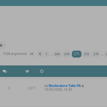
ca
Ricerca avanzata
7228 argomenti
271
…
…
1
269
270
272
273
Pagina
Precedente
271
di
290
da
Moderatore Tutto PA
0
2477
19/05/2026, 16:42