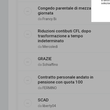
a destr
selezio
Congedo parentale di mezza
giornata
da
Francy Bi
Riduzioni contibuti CFL dopo
trasformazione a tempo
indeterminato
da
Mercoledì
GRAZIE
da
Schiaffino
Contratto personale andato in
pensione con quota 100
da
FERMINO
SCAD
da
liberty04