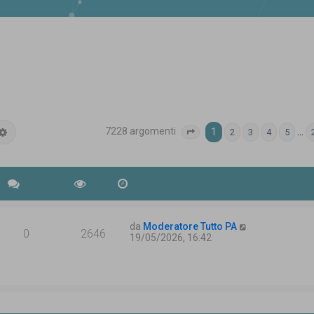
7228 argomenti
ca
Ricerca avanzata
1
…
2
3
4
5
Pagina
1
di
290
da
Moderatore Tutto PA
0
2646
19/05/2026, 16:42