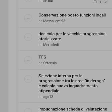
da
an.bal
1
2
Conservazione posto funzioni locali
da
Maxsallemi93
ricalcolo per le vecchie progressioni
storicizzate
da
Mercoledì
TFS
da
Ortensia
Selezione interna per la
progressione tra le aree "in deroga"
e calcolo nuovo inquadramento
stipendiale
da
ago13
Impugnazione scheda di valutazione