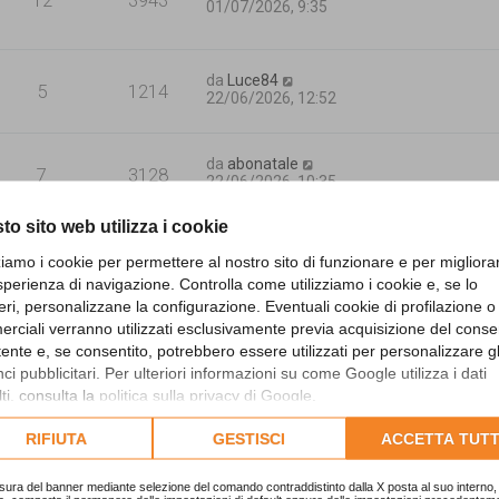
12
3943
01/07/2026, 9:35
da
Luce84
5
1214
22/06/2026, 12:52
da
abonatale
7
3128
22/06/2026, 10:35
to sito web utilizza i cookie
da
frap5
0
1627
zziamo i cookie per permettere al nostro sito di funzionare e per migliora
16/06/2026, 8:06
sperienza di navigazione. Controlla come utilizziamo i cookie e, se lo
eri, personalizzane la configurazione. Eventuali cookie di profilazione o
rciali verranno utilizzati esclusivamente previa acquisizione del cons
da
CCC
0
1876
11/06/2026, 9:25
utente e, se consentito, potrebbero essere utilizzati per personalizzare gl
i pubblicitari. Per ulteriori informazioni su come Google utilizza i dati
ti, consulta la
politica sulla privacy di Google
.
lta l'informativa cookie completa.
da
faffa
RIFIUTA
GESTISCI
ACCETTA TUTT
0
1905
10/06/2026, 11:36
sura del banner mediante selezione del comando contraddistinto dalla X posta al suo interno, 