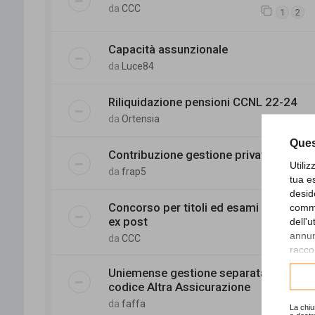
da
CCC
1
2
Capacità assunzionale
da
Luce84
Riliquidazione pensioni CCNL 22-24
da
Ortensia
Ques
Contribuzione gestione privata
Utili
da
frap5
tua e
desid
Concorso per titoli ed esami - titoli
comme
ex post
dell'
annunc
da
CCC
raccol
Uniemense gestione separata -
Consu
codice Altra Assicurazione
da
faffa
La chiu