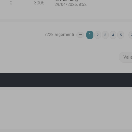
0
3006
29/04/2026, 8:52
7228 argomenti
1
…
2
3
4
5
Pagina
1
di
290
Vai 