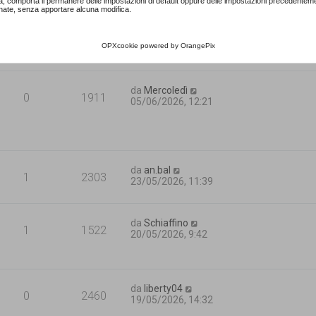
a, comporta il permanere delle impostazioni di default oppure delle impostazioni precedentem
nate, senza apportare alcuna modifica.
da
Francy Bi
5
2286
10/06/2026, 9:55
OPXcookie
powered by
OrangePix
da
Mercoledì
0
1911
05/06/2026, 12:21
da
an.bal
1
2303
23/05/2026, 11:39
da
Schiaffino
1
1522
20/05/2026, 9:42
da
liberty04
0
2460
19/05/2026, 14:32