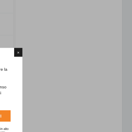
×
re la
enso
i
I
in alto