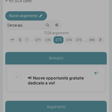
Personale
c
a
Nuovo argomento
Cerca
Ricerca avanzata
7228 argomenti
273
…
…
1
271
272
274
275
290
Pagina
Precedente
273
di
290
Pros
Annunci
📢 Nuove opportunità gratuite
dedicate a voi!
Argomenti