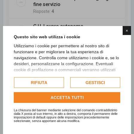
fine servizio
Risposte:
4
C.U. Lavoro autonomo
×
Risposte:
4
Questo sito web utilizza i cookie
Utilizziamo i cookie per permettere al nostro sito di
proroga garduatorie enti locali
funzionare e per migliorare la tua esperienza di
Risposte:
1
navigazione. Controlla come utilizziamo i cookie e, se lo
desideri, personalizzane la configurazione. Eventuali
cookie di profilazione o commerciali verranno utilizzati
esclusivamente previa acquisizione del consenso
Nuovo argomento
dell'utente e, se consentito, potrebbero essere utilizzati
RIFIUTA
GESTISCI
per personalizzare gli annunci pubblicitari. Per ulteriori
7228 argomenti
informazioni su come Google utilizza i dati raccolti,
273
…
…
1
271
272
274
275
290
Pagina
Precedente
273
di
290
Pros
ACCETTA TUTTI
consulta la
politica sulla privacy di Google
.
Consulta l'informativa cookie completa.
La chiusura del banner mediante selezione del comando contraddistinto
dalla X posta al suo interno, in alto a destra, comporta il permanere delle
Vai a
impostazioni di default oppure delle impostazioni precedentemente
selezionate, senza apportare alcuna modifica.