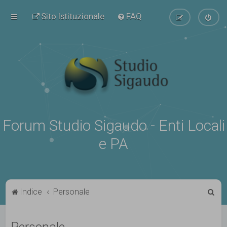
Sito Istituzionale
FAQ
Forum Studio Sigaudo - Enti Locali
e PA
C
Indice
Personale
e
r